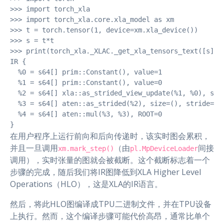
>>> import torch_xla

>>> import torch_xla.core.xla_model as xm

>>> t = torch.tensor(1, device=xm.xla_device())

>>> s = t*t

>>> print(torch_xla._XLAC._get_xla_tensors_text([s]))

IR {

  %0 = s64[] prim::Constant(), value=1

  %1 = s64[] prim::Constant(), value=0

  %2 = s64[] xla::as_strided_view_update(%1, %0), size
  %3 = s64[] aten::as_strided(%2), size=(), stride=(),
  %4 = s64[] aten::mul(%3, %3), ROOT=0

}
在用户程序上运行前向和后向传递时，该实时图会累积，
并且一旦调用
（由
间接
xm.mark_step()
pl.MpDeviceLoader
调用），实时张量的图就会被截断。这个截断标志着一个
步骤的完成，随后我们将IR图降低到XLA Higher Level
Operations（HLO），这是XLA的IR语言。
然后，将此HLO图编译成TPU二进制文件，并在TPU设备
上执行。然而，这个编译步骤可能代价高昂，通常比单个