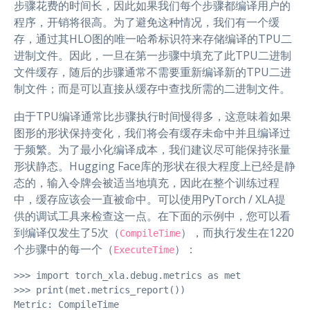
步骤花费的时间长，因此如果我们每个步骤都编译用户的
程序，开销将很高。为了避免这种情况，我们有一个缓
存，通过其HLO图的唯一哈希标识符来存储编译的TPU二
进制文件。因此，一旦在第一步骤中填充了此TPU二进制
文件缓存，随后的步骤通常不需要重新编译新的TPU二进
制文件；而是可以直接从缓存中查找所需的二进制文件。
由于TPU编译通常比步骤执行时间慢得多，这意味着如果
图形的形状保持变化，我们将会有缓存未命中并且编译过
于频繁。为了最小化编译成本，我们建议尽可能保持张量
形状静态。Hugging Face库的形状在很大程度上已经是静
态的，输入令牌会被适当地填充，因此在整个训练过程
中，缓存应该会一直被命中。可以使用PyTorch / XLA提
供的调试工具来检查这一点。在下面的示例中，您可以看
到编译仅发生了5次（
），而执行发生在1220
CompileTime
个步骤中的每一个（
）：
ExecuteTime
>>> import torch_xla.debug.metrics as met

>>> print(met.metrics_report())

Metric: CompileTime
