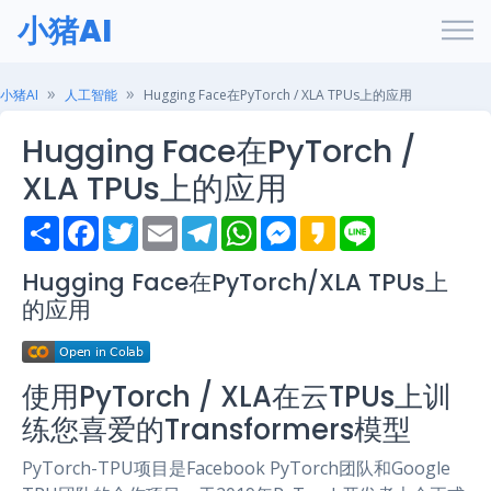
小猪AI
小猪AI
人工智能
Hugging Face在PyTorch / XLA TPUs上的应用
Hugging Face在PyTorch /
XLA TPUs上的应用
S
F
T
E
T
W
M
K
L
h
a
w
m
e
h
e
a
i
a
c
i
a
l
a
s
k
n
r
e
t
i
e
t
s
a
e
Hugging Face在PyTorch/XLA TPUs上
e
b
t
l
g
s
e
o
的应用
o
e
r
A
n
o
r
a
p
g
k
m
p
e
r
使用PyTorch / XLA在云TPUs上训
练您喜爱的Transformers模型
PyTorch-TPU项目是Facebook PyTorch团队和Google