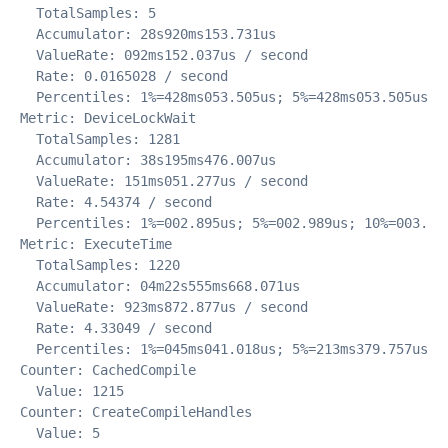
  TotalSamples: 5

  Accumulator: 28s920ms153.731us

  ValueRate: 092ms152.037us / second

  Rate: 0.0165028 / second

  Percentiles: 1%=428ms053.505us; 5%=428ms053.505us; 
Metric: DeviceLockWait

  TotalSamples: 1281

  Accumulator: 38s195ms476.007us

  ValueRate: 151ms051.277us / second

  Rate: 4.54374 / second

  Percentiles: 1%=002.895us; 5%=002.989us; 10%=003.09
Metric: ExecuteTime

  TotalSamples: 1220

  Accumulator: 04m22s555ms668.071us

  ValueRate: 923ms872.877us / second

  Rate: 4.33049 / second

  Percentiles: 1%=045ms041.018us; 5%=213ms379.757us; 
Counter: CachedCompile

  Value: 1215

Counter: CreateCompileHandles

  Value: 5
