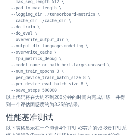
  --max_seq_length 512 \

  --pad_to_max_length \

  --logging_dir ./tensorboard-metrics \

  --cache_dir ./cache_dir \

  --do_train \

  --do_eval \

  --overwrite_output_dir \

  --output_dir language-modeling \

  --overwrite_cache \

  --tpu_metrics_debug \

  --model_name_or_path bert-large-uncased \

  --num_train_epochs 3 \

  --per_device_train_batch_size 8 \

  --per_device_eval_batch_size 8 \

  --save_steps 500000
以上代码将在大约不到200分钟的时间内完成训练，并得
到一个评估困惑度约为3.25的结果。
性能基准测试
以下表格显示在一个包含4个TPU v3芯片的v3-8云TPU系