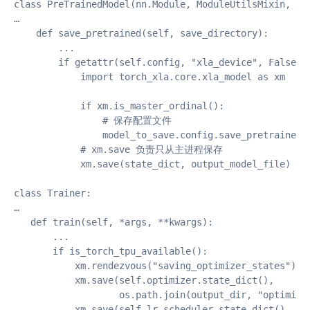
class PreTrainedModel(nn.Module, ModuleUtilsMixin, Gen
…

    def save_pretrained(self, save_directory):

        ...

        if getattr(self.config, "xla_device", False):

            import torch_xla.core.xla_model as xm

            if xm.is_master_ordinal():

                # 保存配置文件

                model_to_save.config.save_pretrained(s
            # xm.save 负责只从主进程保存

            xm.save(state_dict, output_model_file)

class Trainer:

…

   def train(self, *args, **kwargs):

       ...

       if is_torch_tpu_available():

           xm.rendezvous("saving_optimizer_states")

           xm.save(self.optimizer.state_dict(),

                   os.path.join(output_dir, "optimizer
           xm.save(self.lr_scheduler.state_dict(),
