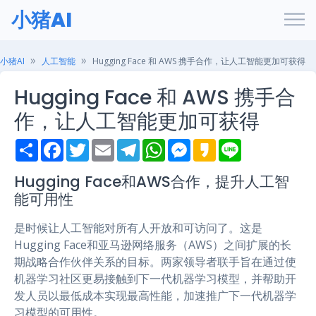
小猪AI
小猪AI
人工智能
Hugging Face 和 AWS 携手合作，让人工智能更加可获得
Hugging Face 和 AWS 携手合
作，让人工智能更加可获得
S
F
T
E
T
W
M
K
L
h
a
w
m
e
h
e
a
i
a
c
i
a
l
a
s
k
n
r
e
t
i
e
t
s
a
e
Hugging Face和AWS合作，提升人工智
e
b
t
l
g
s
e
o
能可用性
o
e
r
A
n
o
r
a
p
g
k
m
p
e
是时候让人工智能对所有人开放和可访问了。这是
r
Hugging Face和亚马逊网络服务（AWS）之间扩展的长
期战略合作伙伴关系的目标。两家领导者联手旨在通过使
机器学习社区更易接触到下一代机器学习模型，并帮助开
发人员以最低成本实现最高性能，加速推广下一代机器学
习模型的可用性。