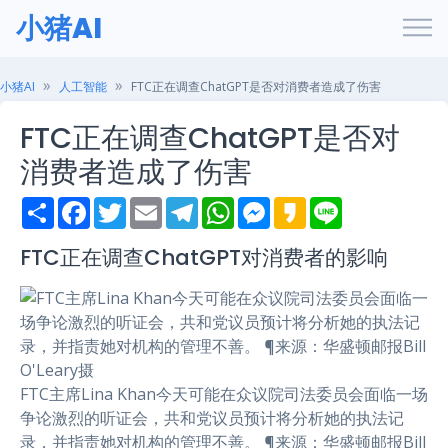
小猪AI
小猪AI
人工智能
FTC正在调查ChatGPT是否对消费者造成了伤害
FTC正在调查ChatGPT是否对
消费者造成了伤害
S
F
T
E
T
W
M
K
L
h
a
w
m
e
h
e
a
i
a
c
i
a
l
a
s
k
n
r
e
t
i
e
t
s
a
e
FTC正在调查ChatGPT对消费者的影响
e
b
t
l
g
s
e
o
o
e
r
A
n
o
r
a
p
g
k
m
p
e
r
FTC主席Lina Khan今天可能在众议院司法委员会面临一场
争论激烈的听证会，共和党议员预计将分析她的执法记
录，并指责她对机构的管理不善。 ¶来源：华盛顿邮报Bill