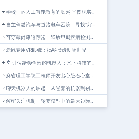
学校中的人工智能教育的崛起 平衡现实...
自主驾驶汽车与道路电车困境：寻找“好...
可穿戴健康追踪器：释放早期疾病检测...
老鼠专用VR眼镜：揭秘啮齿动物世界
🤖 让位给鳗鱼般的机器人：水下科技的...
麻省理工学院工程师开发出心脏右心室...
聊天机器人的崛起：从愚蠢的机器到创...
解密关注机制：转变模型中的最大边际...