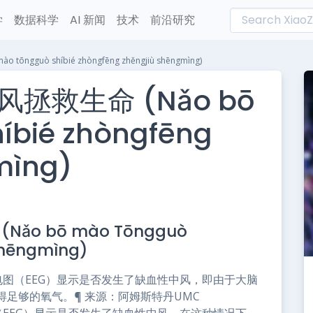
学
数据科学
AI 新闻
技术
前沿研究
gguò shíbié zhòngfēng zhěngjiù shēngmìng)
拯救生命 (Nǎo bō
íbié zhòngfēng
mìng)
L
n
o bō mào Tōngguò
e
 shēngmìng)