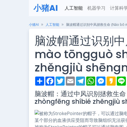
小猪AI
人工智能
机器学习
计算科
小猪AI
人工智能
脑波帽通过识别中风拯救生命 (Nǎo bō mào tōn
脑波帽通过识别中风
mào tōngguò sh
zhěngjiù shēng
S
F
T
E
T
W
M
K
h
a
w
m
e
h
e
a
i
a
c
i
a
l
a
s
k
脑波帽：通过中风识别拯救生命 (Nǎ
r
e
t
i
e
t
s
a
e
b
t
l
g
s
e
o
zhòngfēng shíbié zhěngjiù
o
e
r
A
n
o
r
a
p
g
k
m
p
e
r