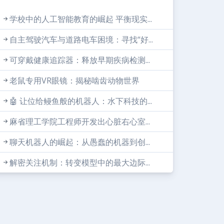
学校中的人工智能教育的崛起 平衡现实...
自主驾驶汽车与道路电车困境：寻找“好...
可穿戴健康追踪器：释放早期疾病检测...
老鼠专用VR眼镜：揭秘啮齿动物世界
🤖 让位给鳗鱼般的机器人：水下科技的...
麻省理工学院工程师开发出心脏右心室...
聊天机器人的崛起：从愚蠢的机器到创...
解密关注机制：转变模型中的最大边际...