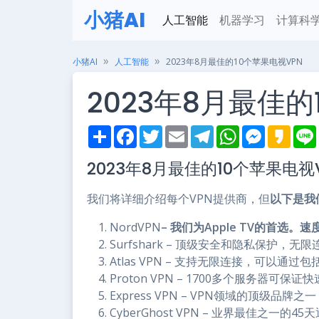
小猪AI
人工智能
机器学习
计算科
小猪AI
人工智能
2023年8月最佳的10个苹果电视VPN
2023年8月最佳的
S
F
T
E
T
W
M
K
h
a
w
m
e
h
e
a
i
a
c
i
a
l
a
s
k
2023年8月最佳的10个苹果电视
r
e
t
i
e
t
s
a
e
b
t
l
g
s
e
o
o
e
r
A
n
我们将详细介绍每个VPN提供商，但
以下是我们
o
r
a
p
g
k
m
p
e
r
NordVPN
– 我们为Apple TV的首选
Surfshark – 顶级安全和隐私保护，无
Atlas VPN – 支持无限连接，可以通过
Proton VPN – 1700多个服务器可保
Express VPN – VPN领域的顶级品牌
CyberGhost VPN – 业界最佳之一的4