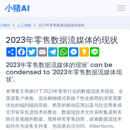
小猪AI
小猪AI
人工智能
2023年零售数据流媒体的现状
2023年零售数据流媒体的现状
S
F
T
E
T
W
M
K
L
h
a
w
m
e
h
e
a
i
a
c
i
a
l
a
s
k
n
r
e
t
i
e
t
s
a
e
2023年零售数据流媒体的现状' can be
e
b
t
l
g
s
e
o
condensed to '2023年零售数据流媒体现
o
e
r
A
n
o
r
a
p
g
状'.
k
m
p
e
r
本博客文章探讨了2023年零售行业的数据流技术现状。全
渠道客户体验、混合购物模式和超个性化推荐的演变需要
优化的端到端供应链、精美的移动应用以及与社交商务或
元宇宙等先进技术的整合。数据流技术允许实时集成和关
联任意规模的数据。我将研究零售趋势，探索数据流技术
如何作为业务支持者，包括来自沃尔玛、Albertsons、