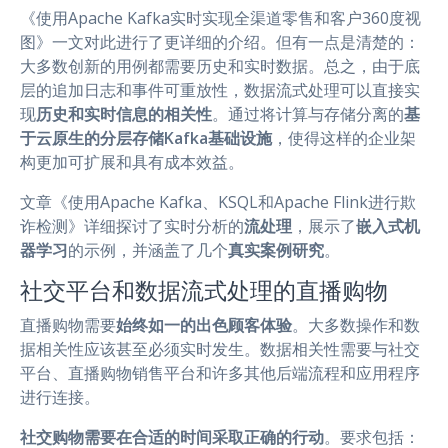
《使用Apache Kafka实时实现全渠道零售和客户360度视
图》一文对此进行了更详细的介绍。但有一点是清楚的：
大多数创新的用例都需要历史和实时数据。总之，由于底
层的追加日志和事件可重放性，数据流式处理可以直接实
现
历史和实时信息的相关性
。通过将计算与存储分离的
基
于云原生的分层存储Kafka基础设施
，使得这样的企业架
构更加可扩展和具有成本效益。
文章《使用Apache Kafka、KSQL和Apache Flink进行欺
诈检测》详细探讨了实时分析的
流处理
，展示了
嵌入式机
器学习
的示例，并涵盖了几个
真实案例研究
。
社交平台和数据流式处理的直播购物
直播购物需要
始终如一的出色顾客体验
。大多数操作和数
据相关性应该甚至必须实时发生。数据相关性需要与社交
平台、直播购物销售平台和许多其他后端流程和应用程序
进行连接。
社交购物需要在合适的时间采取正确的行动
。要求包括：