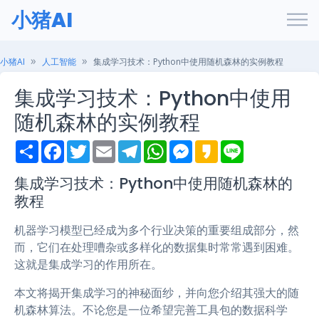
小猪AI
小猪AI
人工智能
集成学习技术：Python中使用随机森林的实例教程
集成学习技术：Python中使用
随机森林的实例教程
S
F
T
E
T
W
M
K
L
h
a
w
m
e
h
e
a
i
a
c
i
a
l
a
s
k
n
r
e
t
i
e
t
s
a
e
集成学习技术：Python中使用随机森林的
e
b
t
l
g
s
e
o
教程
o
e
r
A
n
o
r
a
p
g
k
m
p
e
机器学习模型已经成为多个行业决策的重要组成部分，然
r
而，它们在处理嘈杂或多样化的数据集时常常遇到困难。
这就是集成学习的作用所在。
本文将揭开集成学习的神秘面纱，并向您介绍其强大的随
机森林算法。不论您是一位希望完善工具包的数据科学