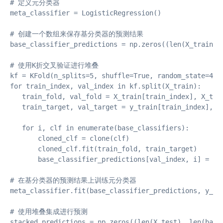
# 定义元分类器

meta_classifier = LogisticRegression()

# 创建一个数组来保存基分类器的预测结果

base_classifier_predictions = np.zeros((len(X_train), 
# 使用K折交叉验证进行堆叠

kf = KFold(n_splits=5, shuffle=True, random_state=42)

for train_index, val_index in kf.split(X_train):

   train_fold, val_fold = X_train[train_index], X_trai
   train_target, val_target = y_train[train_index], y_
   for i, clf in enumerate(base_classifiers):

       cloned_clf = clone(clf)

       cloned_clf.fit(train_fold, train_target)

       base_classifier_predictions[val_index, i] = clo
# 在基分类器的预测结果上训练元分类器

meta_classifier.fit(base_classifier_predictions, y_tra
# 使用堆叠集成进行预测

stacked_predictions = np.zeros((len(X_test), len(base_