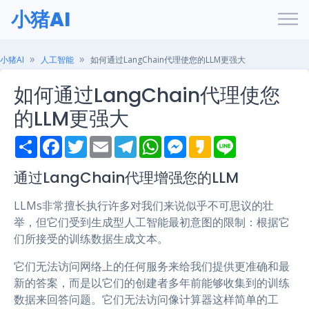
小猪AI
小猪AI
人工智能
如何通过LangChain代理使您的LLM更强大
如何通过LangChain代理使您
的LLM更强大
S
F
T
E
T
W
M
K
L
h
a
w
m
e
h
e
a
i
a
c
i
a
l
a
s
k
n
r
e
t
i
e
t
s
a
e
通过LangChain代理增强您的LLM
e
b
t
l
g
s
e
o
o
e
r
A
n
LLMs非常擅长执行许多对我们来说似乎不可思议的壮
o
r
a
p
g
k
m
p
e
举，但它们受到生成型人工智能最初意图的限制：根据它
r
们所接受的训练数据生成文本。
它们无法访问网络上的任何服务来给我们提供更准确和最
新的答案，而是以它们的创建者多年前能够收集到的训练
数据来回答问题。它们无法访问像计算器这样简单的工