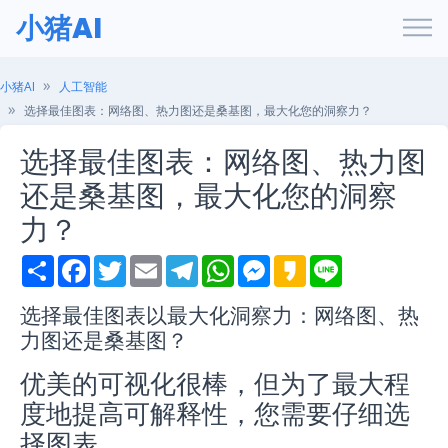
小猪AI
小猪AI
人工智能
选择最佳图表：网络图、热力图还是桑基图，最大化您的洞察力？
选择最佳图表：网络图、热力图
还是桑基图，最大化您的洞察
力？
S
F
T
E
T
W
M
K
L
h
a
w
m
e
h
e
a
i
a
c
i
a
l
a
s
k
n
r
e
t
i
e
t
s
a
e
选择最佳图表以最大化洞察力：网络图、热
e
b
t
l
g
s
e
o
力图还是桑基图？
o
e
r
A
n
o
r
a
p
g
k
m
p
e
优美的可视化很棒，但为了最大程
r
度地提高可解释性，您需要仔细选
择图表。