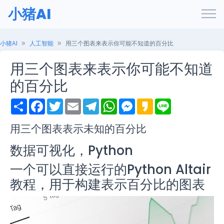
小猪AI
小猪AI
人工智能
用三个图表来表示你可能不知道的百分比
用三个图表来表示你可能不知道
的百分比
S
F
T
E
T
W
M
K
L
h
a
w
m
e
h
e
a
i
a
c
i
a
l
a
s
k
n
r
e
t
i
e
t
s
a
e
用三个图表表示未知的百分比
e
b
t
l
g
s
e
o
o
e
r
A
n
数据可视化，Python
o
r
a
p
g
k
m
p
e
一个可以直接运行的Python Altair
r
教程，用于构建表示百分比的图表