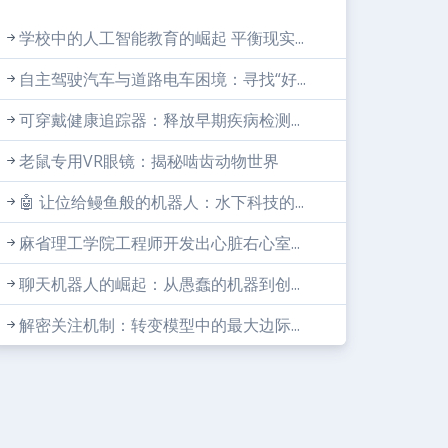
学校中的人工智能教育的崛起 平衡现实...
自主驾驶汽车与道路电车困境：寻找“好...
可穿戴健康追踪器：释放早期疾病检测...
老鼠专用VR眼镜：揭秘啮齿动物世界
🤖 让位给鳗鱼般的机器人：水下科技的...
麻省理工学院工程师开发出心脏右心室...
聊天机器人的崛起：从愚蠢的机器到创...
解密关注机制：转变模型中的最大边际...