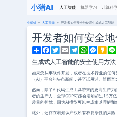
小猪AI
人工智能
机器学习
计算科
小猪AI
人工智能
开发者如何安全地使用生成式人工智能
开发者如何安全地
S
F
T
E
T
W
M
K
h
a
w
m
e
h
e
a
i
a
c
i
a
l
a
s
k
生成式人工智能的安全使用方法
r
e
t
i
e
t
s
a
e
b
t
l
g
s
e
o
o
e
r
A
n
如果您从事软件开发，或者在技术行业的任何
o
r
a
p
g
k
m
p
e
（AI）平台的头条新闻，甚至试用过。简而
r
然而，除了AI代码生成工具带来的更高生产力的
者的生产力，全球GDP可能会增加超过1.5
质量的担忧，因为AI模型可以生成难以理解和
此外，还存在着知识产权所有权复杂性的风险