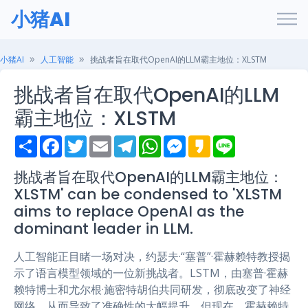
小猪AI
小猪AI
人工智能
挑战者旨在取代OpenAI的LLM霸主地位：XLSTM
挑战者旨在取代OpenAI的LLM
霸主地位：XLSTM
S
F
T
E
T
W
M
K
L
h
a
w
m
e
h
e
a
i
a
c
i
a
l
a
s
k
n
r
e
t
i
e
t
s
a
e
挑战者旨在取代OpenAI的LLM霸主地位：
e
b
t
l
g
s
e
o
XLSTM' can be condensed to 'XLSTM
o
e
r
A
n
o
r
a
p
g
aims to replace OpenAI as the
k
m
p
e
dominant leader in LLM.
r
人工智能正目睹一场对决，约瑟夫·“塞普”·霍赫赖特教授揭
示了语言模型领域的一位新挑战者。LSTM，由塞普·霍赫
赖特博士和尤尔根·施密特胡伯共同研发，彻底改变了神经
网络，从而导致了准确性的大幅提升。但现在，霍赫赖特