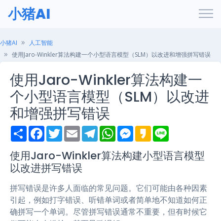
小猪AI
小猪AI
人工智能
使用Jaro-Winkler算法构建一个小型语言模型（SLM）以改进和增强拼写错误
使用Jaro-Winkler算法构建一
个小型语言模型（SLM）以改进
和增强拼写错误
S
F
T
E
T
W
M
K
L
h
a
w
m
e
h
e
a
i
a
c
i
a
l
a
s
k
n
r
e
t
i
e
t
s
a
e
使用Jaro-Winkler算法构建小型语言模型
e
b
t
l
g
s
e
o
以改进拼写错误
o
e
r
A
n
o
r
a
p
g
k
m
p
e
拼写错误是许多人面临的常见问题。它们可能由各种因素
r
引起，例如打字错误、听错单词或者简单地不知道如何正
确拼写一个单词。尽管拼写错误通常不重要，但有时候它