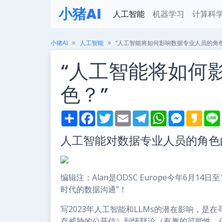
小猪AI
人工智能
机器学习
计算科
小猪AI
人工智能
“人工智能将如何影响数据专业人员的角色
“人工智能将如何
色？”
S
F
T
E
T
W
M
K
h
a
w
m
e
h
e
a
i
a
c
i
a
l
a
s
k
人工智能对数据专业人员的角色
r
e
t
i
e
t
s
a
e
b
t
l
g
s
e
o
o
e
r
A
n
o
r
a
p
g
k
m
p
e
编辑注：Alan是ODSC Europe今年6月
r
时代的数据沟通”！
写2023年人工智能和LLMs的潜在影响，
存威胁的公开信）到怀疑论（有趣的可能性，