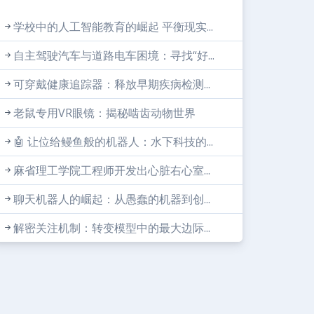
学校中的人工智能教育的崛起 平衡现实...
自主驾驶汽车与道路电车困境：寻找“好...
可穿戴健康追踪器：释放早期疾病检测...
老鼠专用VR眼镜：揭秘啮齿动物世界
🤖 让位给鳗鱼般的机器人：水下科技的...
麻省理工学院工程师开发出心脏右心室...
聊天机器人的崛起：从愚蠢的机器到创...
解密关注机制：转变模型中的最大边际...