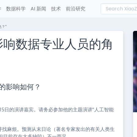
学
数据科学
AI 新闻
技术
前沿研究
？”
影响数据专业人员的角
L
n
的影响如何？
e
14日至15日的演讲嘉宾。请务必参加他的主题演讲“人工智能
是在寻找麻烦。预测从末日论（著名专家发出的有关人类生
但目前存在太多缺陷）不一而足。