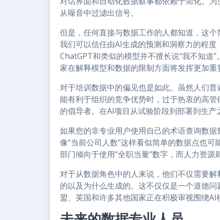
对话界面和自动化数据叙事都依赖于简化。为
从噪音中过滤出信号。
但是，任何直接与数据工作的人都知道，这个
我们可以信任由AI生成的预测和洞察力的程
ChatGPT和类似的模型并不擅长说“我不知
家在解释模型和数据的限制方面将发挥更加重
对于培训数据中的偏见也是如此。虽然人们普
能有利于组织的竞争优势时，过于热衷的高管
的倡导者。在AI项目从试验阶段到部署到生
如果您的非专业用户使用自己的术语查询数据
像“当前公司人数”这样看似简单的数据点也
部门倾向于使用“全职当量”数字，而人力资源
对于从数据角色中的人来说，他们不仅需要解
的以及为什么生成的。这不仅仅是一个道德问
盟、英国和许多其他国家正在积极审视围绕AI
未来的数据专业人员