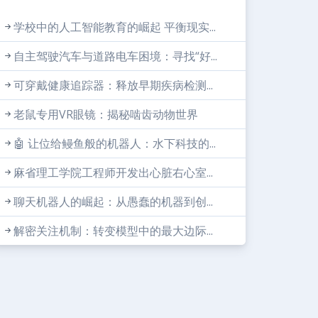
学校中的人工智能教育的崛起 平衡现实...
自主驾驶汽车与道路电车困境：寻找“好...
可穿戴健康追踪器：释放早期疾病检测...
老鼠专用VR眼镜：揭秘啮齿动物世界
🤖 让位给鳗鱼般的机器人：水下科技的...
麻省理工学院工程师开发出心脏右心室...
聊天机器人的崛起：从愚蠢的机器到创...
解密关注机制：转变模型中的最大边际...