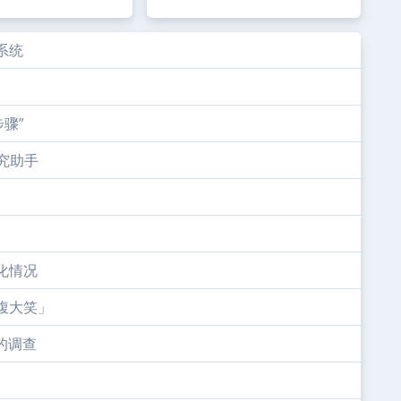
态系统
骤”
研究助手
融化情况
捧腹大笑」
的调查