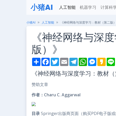
小猪AI
人工智能
机器学习
计算科
小猪AI
人工智能
《神经网络与深度学习：教材（第二版
《神经网络与深度
版）》
S
F
T
E
T
W
M
K
h
a
w
m
e
h
e
a
i
a
c
i
a
l
a
s
k
《神经网络与深度学习：教材（
r
e
t
i
e
t
s
a
e
b
t
l
g
s
e
o
o
e
r
A
n
赞助文章
o
r
a
p
g
k
m
p
e
r
作者：Charu C. Aggarwal
目录
Springer出版商页面（购买PDF电子