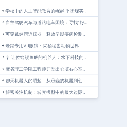
学校中的人工智能教育的崛起 平衡现实...
自主驾驶汽车与道路电车困境：寻找“好...
可穿戴健康追踪器：释放早期疾病检测...
老鼠专用VR眼镜：揭秘啮齿动物世界
🤖 让位给鳗鱼般的机器人：水下科技的...
麻省理工学院工程师开发出心脏右心室...
聊天机器人的崛起：从愚蠢的机器到创...
解密关注机制：转变模型中的最大边际...