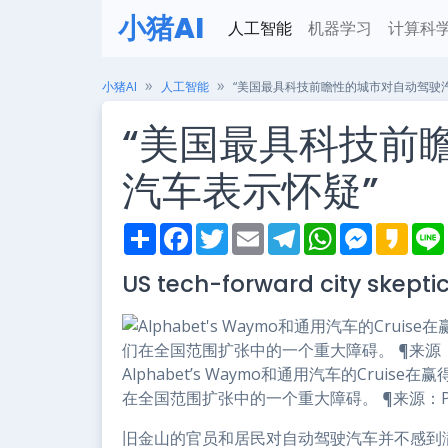
小猪AI
人工智能
机器学习
计算科
小猪AI
人工智能
“美国最具科技前瞻性的城市对自动驾驶
“美国最具科技前
汽车表示怀疑”
S
F
T
E
T
W
M
K
h
a
w
m
e
h
e
a
i
a
c
i
a
l
a
s
k
US tech-forward city skepti
r
e
t
i
e
t
s
a
e
b
t
l
g
s
e
o
o
e
r
A
n
o
r
a
p
g
k
m
p
e
r
Alphabet’s Waymo和通用汽车的Cru
在全国范围扩张中的一个重大障碍。 ¶来源：Poppy Lyn
旧金山的官员和居民对自动驾驶汽车并不感到满意，突