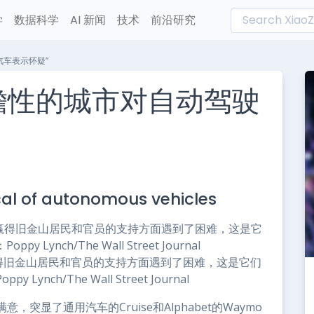
学
数据科学
AI 新闻
技术
前沿研究
汽车表示怀疑”
瞻性的城市对自动驾驶
L
n
cal of autonomous vehicles
e
ise在赢得旧金山居民和官员的支持方面遇到了困难，这是它们
ch/The Wall Street Journal
显了通用汽车的Cruise和Alphabet的Waymo