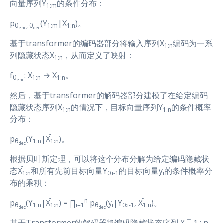
向量序列Y
的条件分布：
1:m
p
(Y
|X
)。
θ
, θ
1:m
1:n
enc
dec
基于transformer的编码器部分将输入序列X
编码为一系
1:n
列隐藏状态X
，从而定义了映射：
1:n
f
: X
→ X
。
θ
1:n
1:n
enc
然后，基于transformer的解码器部分建模了在给定编码
隐藏状态序列X
的情况下，目标向量序列Y
的条件概率
1:n
1:n
分布：
p
(Y
|X
)。
θ
1:n
1:n
dec
根据贝叶斯定理，可以将这个分布分解为给定编码隐藏状
态X
和所有先前目标向量Y
的目标向量y
的条件概率分
1:n
0:i-1
i
布的乘积：
n
p
(Y
|X
) = ∏
p
(y
|Y
, X
)。
θ
1:n
1:n
i=1
θ
i
0:i-1
1:n
dec
dec
基于Transformer的解码器将编码隐藏状态序列 X ‾ 1 : n