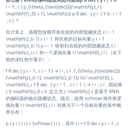
那么基于RNN的解码器架构如何建模p θ dec ( y i ∣ Y 0
i − 1 , c ) p_{\theta_{\text{dec}}}(\mathbf{y}_i |
\mathbf{Y}_{0: i-1}, \mathbf{c}) p θ dec ​ ​ ( y i ​ ∣ Y 0 : i − 1
​ , c ) ？
在计算上，该模型按顺序将先前的内部隐藏状态 c i − 1
\mathbf{c}_{i-1} c i − 1 ​ 和先前的目标向量 y i − 1
\mathbf{y}_{i-1} y i − 1 ​ 映射到当前的内部隐藏状态 c i
\mathbf{c}_i c i ​ 和一个逻辑向量 l i \mathbf{l}_i l i ​（在下
面的深红色中显示）：
f θ dec ( y i − 1 , c i − 1 ) → l i , c i . f_{\theta_{\text{dec}}}
(\mathbf{y}_{i-1}, \mathbf{c}_{i-1}) \to \mathbf{l}_i,
\mathbf{c}_i. f θ dec ​ ​ ( y i − 1 ​ , c i − 1 ​ ) → l i ​ , c i ​ . 因此将
c 0 \mathbf{c}_0 c 0 ​ 定义为 c \mathbf{c} c 是基于 RNN
的编码器的输出隐藏状态。随后，使用 softmax 操作将逻
辑向量 l i \mathbf{l}_i l i ​ 转换为下一个目标向量的条件概
率分布：
p ( y i ∣ l i ) = Softmax ( l i ) ，其中 l i = f θ dec ( y i − 1 , c