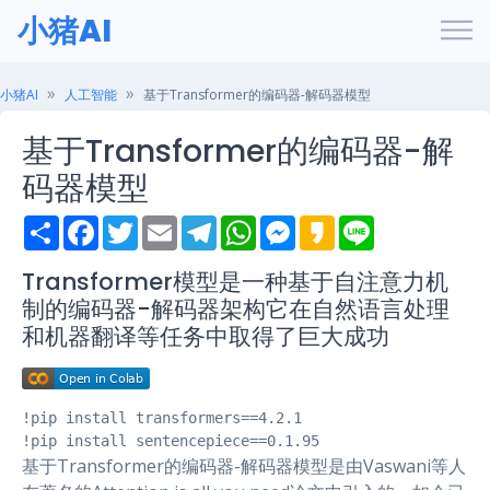
小猪AI
小猪AI
人工智能
基于Transformer的编码器-解码器模型
基于Transformer的编码器-解
码器模型
S
F
T
E
T
W
M
K
L
h
a
w
m
e
h
e
a
i
a
c
i
a
l
a
s
k
n
r
e
t
i
e
t
s
a
e
Transformer模型是一种基于自注意力机
e
b
t
l
g
s
e
o
制的编码器-解码器架构它在自然语言处理
o
e
r
A
n
o
r
a
p
g
和机器翻译等任务中取得了巨大成功
k
m
p
e
r
!pip install transformers==4.2.1

!pip install sentencepiece==0.1.95
基于Transformer的编码器-解码器模型是由Vaswani等人