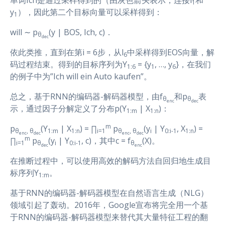
单词Ich是通过采样得到的（由灰色箭头表示，连接l
和
1
y
），因此第二个目标向量可以采样得到：
1
will ∼ p
(y | BOS, Ich, c)．
θ
dec
依此类推，直到在第i = 6步，从l
中采样得到EOS向量，解
6
码过程结束。得到的目标序列为Y
= {y
, …, y
}，在我们
1:6
1
6
的例子中为”Ich will ein Auto kaufen”。
总之，基于RNN的编码器-解码器模型，由f
和p
表
θ
θ
enc
dec
示，通过因子分解定义了分布p(Y
| X
)：
1:m
1:n
m
p
(Y
| X
) = ∏
p
(y
| Y
, X
) =
θ
, θ
1:m
1:n
i=1
θ
, θ
i
0:i-1
1:n
enc
dec
enc
dec
m
∏
p
(y
| Y
, c)，其中c = f
(X)。
i=1
θ
i
0:i-1
θ
dec
enc
在推断过程中，可以使用高效的解码方法自回归地生成目
标序列Y
。
1:m
基于RNN的编码器-解码器模型在自然语言生成（NLG）
领域引起了轰动。2016年，Google宣布将完全用一个基
于RNN的编码器-解码器模型来替代其大量特征工程的翻