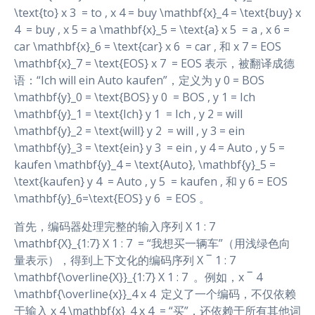
\text{to} x 3 ​ = to , x 4 = buy \mathbf{x}_4 = \text{buy} x
4 ​ = buy , x 5 = a \mathbf{x}_5 = \text{a} x 5 ​ = a , x 6 =
car \mathbf{x}_6 = \text{car} x 6 ​ = car , 和 x 7 = EOS
\mathbf{x}_7 = \text{EOS} x 7 ​ = EOS 表示，被翻译成德
语：“Ich will ein Auto kaufen”，定义为 y 0 = BOS
\mathbf{y}_0 = \text{BOS} y 0 ​ = BOS , y 1 = Ich
\mathbf{y}_1 = \text{Ich} y 1 ​ = Ich , y 2 = will
\mathbf{y}_2 = \text{will} y 2 ​ = will , y 3 = ein
\mathbf{y}_3 = \text{ein} y 3 ​ = ein , y 4 = Auto , y 5 =
kaufen \mathbf{y}_4 = \text{Auto}, \mathbf{y}_5 =
\text{kaufen} y 4 ​ = Auto , y 5 ​ = kaufen , 和 y 6 = EOS
\mathbf{y}_6=\text{EOS} y 6 ​ = EOS 。
首先，编码器处理完整的输入序列 X 1 : 7
\mathbf{X}_{1:7} X 1 : 7 ​ = “我想买一辆车”（用浅绿色向
量表示），得到上下文化的编码序列 X ‾ 1 : 7
\mathbf{\overline{X}}_{1:7} X 1 : 7 ​ 。例如，x ‾ 4
\mathbf{\overline{x}}_4 x 4 ​ 定义了一个编码，不仅依赖
于输入 x 4 \mathbf{x}_4 x 4 ​ = “买”，还依赖于所有其他词