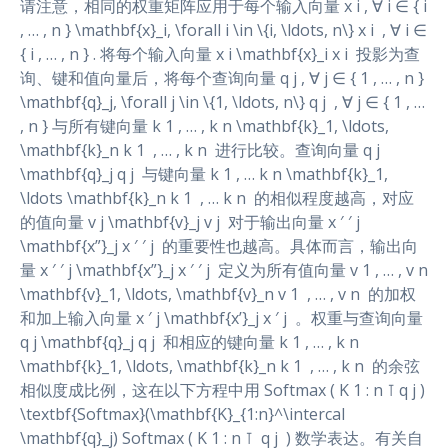
请注意，相同的权重矩阵应用于每个输入向量 x i , ∀ i ∈ { i
, … , n } \mathbf{x}_i, \forall i \in \{i, \ldots, n\} x i ​ , ∀ i ∈
{ i , … , n } . 将每个输入向量 x i \mathbf{x}_i x i ​ 投影为查
询、键和值向量后，将每个查询向量 q j , ∀ j ∈ { 1 , … , n }
\mathbf{q}_j, \forall j \in \{1, \ldots, n\} q j ​ , ∀ j ∈ { 1 , …
, n } 与所有键向量 k 1 , … , k n \mathbf{k}_1, \ldots,
\mathbf{k}_n k 1 ​ , … , k n ​ 进行比较。查询向量 q j
\mathbf{q}_j q j ​ 与键向量 k 1 , … k n \mathbf{k}_1,
\ldots \mathbf{k}_n k 1 ​ , … k n ​ 的相似程度越高，对应
的值向量 v j \mathbf{v}_j v j ​ 对于输出向量 x ′ ′ j
\mathbf{x”}_j x ′ ′ j ​ 的重要性也越高。具体而言，输出向
量 x ′ ′ j \mathbf{x”}_j x ′ ′ j ​ 定义为所有值向量 v 1 , … , v n
\mathbf{v}_1, \ldots, \mathbf{v}_n v 1 ​ , … , v n ​ 的加权
和加上输入向量 x ′ j \mathbf{x’}_j x ′ j ​ 。权重与查询向量
q j \mathbf{q}_j q j ​ 和相应的键向量 k 1 , … , k n
\mathbf{k}_1, \ldots, \mathbf{k}_n k 1 ​ , … , k n ​ 的余弦
相似度成比例，这在以下方程中用 Softmax ( K 1 : n ⊺ q j )
\textbf{Softmax}(\mathbf{K}_{1:n}^\intercal
\mathbf{q}_j) Softmax ( K 1 : n ⊺ ​ q j ​ ) 数学表达。有关自