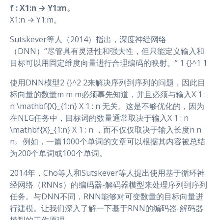
f : X1:n → Y1:m。
X1:n → Y1:m。
Sutskever等人（2014）指出，深度神经网络
（DNN）“尽管具有灵活性和强大性，但只能定义输入和
目标可以用固定维度向量进行合理编码的映射。” 1 {}^1 1
使用DNN模型2 {}^2 2来解决序列到序列的问题，因此目
标向量的数量m m m必须事先知道，并且必须与输入X 1 :
n \mathbf{X}_{1:n} X 1 : n ​无关。这是不够优化的，因为
在NLG任务中，目标词的数量通常取决于输入X 1 : n
\mathbf{X}_{1:n} X 1 : n ​，而不仅仅取决于输入长度n n
n。例如，一篇1000个单词的文章可以根据其内容被总结
为200个单词或100个单词。
2014年，Cho等人和Sutskever等人提出使用基于循环神
经网络（RNNs）的编码器-解码器模型来处理序列到序列
任务。与DNN不同，RNN能够对可变数量的目标向量进
行建模。让我们深入了解一下基于RNN的编码器-解码器