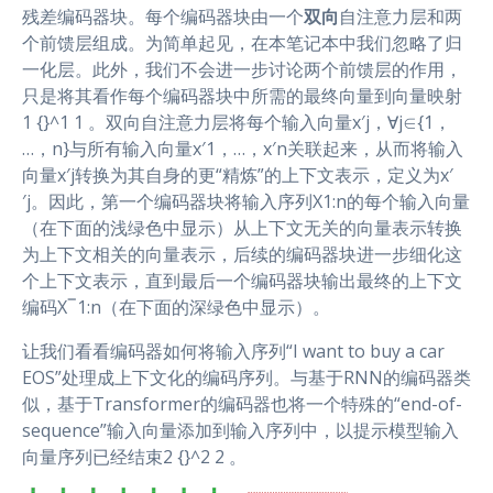
残差编码器块。每个编码器块由一个
双向
自注意力层和两
个前馈层组成。为简单起见，在本笔记本中我们忽略了归
一化层。此外，我们不会进一步讨论两个前馈层的作用，
只是将其看作每个编码器块中所需的最终向量到向量映射
1 {}^1 1 。双向自注意力层将每个输入向量x′j，∀j∈{1，
…，n}与所有输入向量x′1，…，x′n关联起来，从而将输入
向量x′j转换为其自身的更“精炼”的上下文表示，定义为x′
′j。因此，第一个编码器块将输入序列X1:n的每个输入向量
（在下面的浅绿色中显示）从上下文无关的向量表示转换
为上下文相关的向量表示，后续的编码器块进一步细化这
个上下文表示，直到最后一个编码器块输出最终的上下文
编码X‾1:n（在下面的深绿色中显示）。
让我们看看编码器如何将输入序列“I want to buy a car
EOS”处理成上下文化的编码序列。与基于RNN的编码器类
似，基于Transformer的编码器也将一个特殊的“end-of-
sequence”输入向量添加到输入序列中，以提示模型输入
向量序列已经结束2 {}^2 2 。