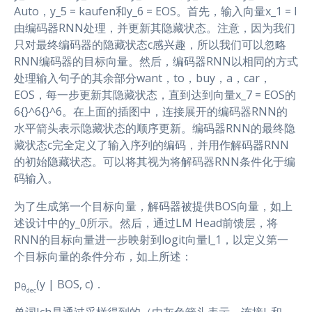
Auto，y_5 = kaufen和y_6 = EOS。首先，输入向量x_1 = I
由编码器RNN处理，并更新其隐藏状态。注意，因为我们
只对最终编码器的隐藏状态c感兴趣，所以我们可以忽略
RNN编码器的目标向量。然后，编码器RNN以相同的方式
处理输入句子的其余部分want，to，buy，a，car，
EOS，每一步更新其隐藏状态，直到达到向量x_7 = EOS的
6{}^6{}^6。在上面的插图中，连接展开的编码器RNN的
水平箭头表示隐藏状态的顺序更新。编码器RNN的最终隐
藏状态c完全定义了输入序列的编码，并用作解码器RNN
的初始隐藏状态。可以将其视为将解码器RNN条件化于编
码输入。
为了生成第一个目标向量，解码器被提供BOS向量，如上
述设计中的y_0所示。然后，通过LM Head前馈层，将
RNN的目标向量进一步映射到logit向量l_1，以定义第一
个目标向量的条件分布，如上所述：
p
(y | BOS, c)．
θ
dec