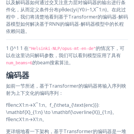
以及解码器如何通过交叉注意力层对编码器的输出进行条
件化，从而定义条件分布pθdec(yi∣Y0:i−1,X‾1:n)。在此过
程中，我们将清楚地看到基于Transformer的编码器-解码
器模型如何解决基于RNN的编码器-解码器模型中的长程
依赖问题。
1 {}^1 1 在
的情况下，可
"Helsinki-NLP/opus-mt-en-de"
以在这里访问解码参数，我们可以看到模型应用了具有
的beam搜索算法。
num_beams=6
编码器
如前一节所述，基于Transformer的编码器将输入序列映
射为上下文化的编码序列：
fθenc:X1:n→X‾1:n。f_{\theta_{\text{enc}}}:
\mathbf{X}_{1:n} \to \mathbf{\overline{X}}_{1:n}。
fθenc​:X1:n​→X1:n​。
更详细地看一下架构，基于Transformer的编码器是一堆