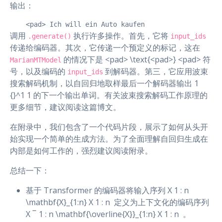
输出：
    <pad> Ich will ein Auto kaufen
调用
执行许多操作。首先，它将
.generate()
input_ids
传递给编码器。其次，它传递一个预定义的标记，这在
的情况下是 <pad> \text{<pad>} <pad> 符
MarianMTModel
号，以及编码的
到解码器。第三，它应用波束
input_ids
搜索解码机制，以自回归地取样最后一个解码器输出 1
{}^1 1 的下一个输出单词。有关波束搜索解码工作原理的
更多细节，建议阅读这篇博文。
在附录中，我们包含了一个代码片段，展示了如何从头开
始实现一个简单的生成方法。为了全面理解自回归生成在
内部是如何工作的，强烈建议阅读附录。
总结一下：
基于 Transformer 的编码器将输入序列 X 1 : n
\mathbf{X}_{1:n} X 1 : n ​ 定义为上下文化的编码序列
X ‾ 1 : n \mathbf{\overline{X}}_{1:n} X 1 : n ​ 。