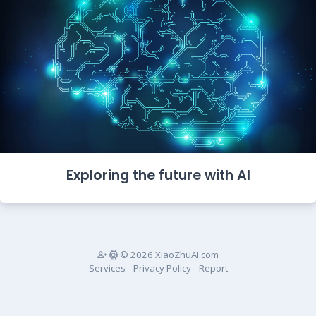
Exploring the future with AI
© 2026 XiaoZhuAI.com
Services
Privacy Policy
Report