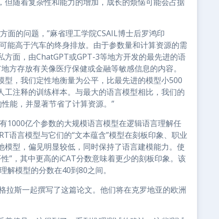
，但随着复杂性和能力的增加，成长的烦恼可能会占据
面的问题，”麻省理工学院CSAIL博士后罗鸿印
量可能高于汽车的终身排放。由于参数量和计算资源的需
面，由ChatGPT或GPT-3等地方开发的最先进的语
有地方存放有关像医疗保健或金融等敏感信息的内容。
模型，我们定性地衡量为公平，比最先进的模型小500
人工注释的训练样本。与最大的语言模型相比，我们的
的性能，并显著节省了计算资源。”
拥有1000亿个参数的大规模语言模型在逻辑语言理解任
RT语言模型与它们的“文本蕴含”模型在刻板印象、职业
他模型，偏见明显较低，同时保持了语言建模能力。使
平性”，其中更高的iCAT分数意味着更少的刻板印象。该
言理解模型的分数在40到80之间。
·格拉斯一起撰写了这篇论文。他们将在克罗地亚的欧洲