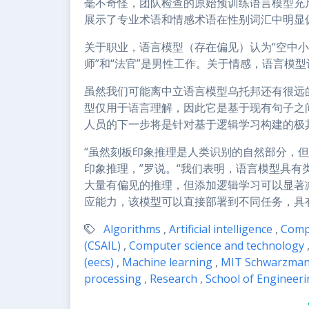
毫不奇怪，团队检查的原始预训练语言模型充
展示了专业术语和情感术语在性别词汇中明显
关于职业，语言模型（存在偏见）认为“空中小姐”
师”和“法官”是男性工作。关于情感，语言模型认
虽然我们可能离中立语言模型乌托邦还有很远
型仅用于语言理解，因此它是基于现有句子之
人员的下一步将是针对基于逻辑学习构建的极
“虽然刻板印象推理是人类识别的自然部分，
印象推理，”罗说。“我们表明，语言模型具
大量有偏见的推理，但添加逻辑学习可以显著减
应能力，该模型可以直接部署到不同任务，具
Algorithms
,
Artificial intelligence
,
Compu
(CSAIL)
,
Computer science and technology
(eecs)
,
Machine learning
,
MIT Schwarzman 
processing
,
Research
,
School of Engineer