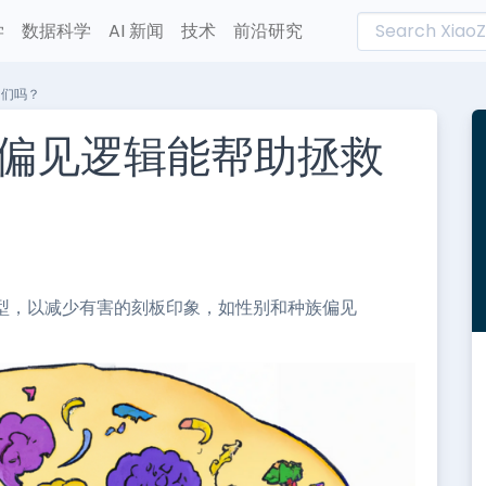
学
数据科学
AI 新闻
技术
前沿研究
它们吗？
偏见逻辑能帮助拯救
L
n
e
模型，以减少有害的刻板印象，如性别和种族偏见