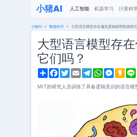
小猪AI
人工智能
机器学习
计算科
小猪AI
数据科学
大型语言模型存在偏见逻辑能帮助拯救
大型语言模型存在
它们吗？
S
F
T
E
T
W
M
K
h
a
w
m
e
h
e
a
i
a
c
i
a
l
a
s
k
r
e
t
i
e
t
s
a
MIT的研究人员训练了具备逻辑意识的语言
e
b
t
l
g
s
e
o
o
e
r
A
n
o
r
a
p
g
k
m
p
e
r