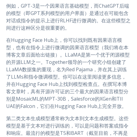
例如，GPT-3是一个因果语言基础模型，而ChatGPT后端
的模型（即GPT系列模型的用户界面）是通过在可能包含
对话或指令的提示上进行RLHF进行微调的。在这些模型之
间进行这种区分是很重要的。
在Hugging Face Hub上，你可以找到既有因果语言模
型，也有在指令上进行微调的因果语言模型（我们将在本
博客文章后面给出链接）。LLaMA是第一个优于闭源模型
的开源LLM之一。Together领导的一个研究小组创建了
LLaMA数据集的重现，名为Red Pajama，并在其上训练
了LLMs和指令微调模型。你可以在这里阅读更多信息，
并在Hugging Face Hub上找到模型检查点。在撰写本博
客文章时，具有开源许可证的三个最大的因果语言模型分
别是MosaicML的MPT-30B，Salesforce的XGen和TII
UAE的Falcon，它们在Hugging Face Hub上完全开放。
第二类文本生成模型通常称为文本到文本生成模型。这些
模型是基于文本对进行训练的，可以是问题和答案或指令
和响应。最流行的模型是T5和BART（截至目前，不再是