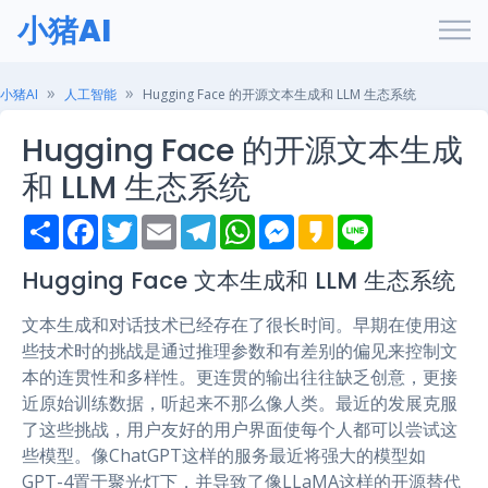
小猪AI
小猪AI
人工智能
Hugging Face 的开源文本生成和 LLM 生态系统
Hugging Face 的开源文本生成
和 LLM 生态系统
S
F
T
E
T
W
M
K
L
h
a
w
m
e
h
e
a
i
a
c
i
a
l
a
s
k
n
r
e
t
i
e
t
s
a
e
Hugging Face 文本生成和 LLM 生态系统
e
b
t
l
g
s
e
o
o
e
r
A
n
文本生成和对话技术已经存在了很长时间。早期在使用这
o
r
a
p
g
k
m
p
e
些技术时的挑战是通过推理参数和有差别的偏见来控制文
r
本的连贯性和多样性。更连贯的输出往往缺乏创意，更接
近原始训练数据，听起来不那么像人类。最近的发展克服
了这些挑战，用户友好的用户界面使每个人都可以尝试这
些模型。像ChatGPT这样的服务最近将强大的模型如
GPT-4置于聚光灯下，并导致了像LLaMA这样的开源替代