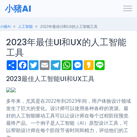
小猪AI
小猪AI
人工智能
2023年最佳UI和UX的人工智能工具
2023年最佳UI和UX的人工智能
工具
S
F
T
E
T
W
M
K
L
h
a
w
m
e
h
e
a
i
a
c
i
a
l
a
s
k
n
r
e
t
i
e
t
s
a
e
2023最佳人工智能UI和UX工具
e
b
t
l
g
s
e
o
o
e
r
A
n
o
r
a
p
g
k
m
p
e
多年来，尤其是在2022年到2023年间，用户体验设计领域
r
发生了巨大的变化。设计师可以使用各种各样的资源。最
好的人工智能驱动工具可以让设计师在每个过程阶段预览
最终产品。一个例子是人工智能（AI）原型设计工具，可
以帮助设计师在每个阶段节省时间和精力，评估他们的工