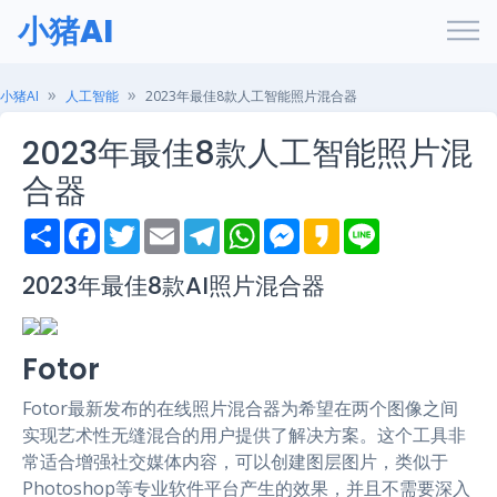
小猪AI
小猪AI
人工智能
2023年最佳8款人工智能照片混合器
2023年最佳8款人工智能照片混
合器
S
F
T
E
T
W
M
K
L
h
a
w
m
e
h
e
a
i
a
c
i
a
l
a
s
k
n
r
e
t
i
e
t
s
a
e
2023年最佳8款AI照片混合器
e
b
t
l
g
s
e
o
o
e
r
A
n
o
r
a
p
g
k
m
p
e
Fotor
r
Fotor最新发布的在线照片混合器为希望在两个图像之间
实现艺术性无缝混合的用户提供了解决方案。这个工具非
常适合增强社交媒体内容，可以创建图层图片，类似于
Photoshop等专业软件平台产生的效果，并且不需要深入