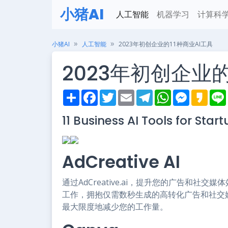
小猪AI
人工智能
机器学习
计算科
小猪AI
人工智能
2023年初创企业的11种商业AI工具
2023年初创企业的
S
F
T
E
T
W
M
K
h
a
w
m
e
h
e
a
i
a
c
i
a
l
a
s
k
11 Business AI Tools for Star
r
e
t
i
e
t
s
a
e
b
t
l
g
s
e
o
o
e
r
A
n
o
r
a
p
g
k
m
p
e
AdCreative AI
r
通过AdCreative.ai，提升您的广告和社
工作，拥抱仅需数秒生成的高转化广告和社交媒体帖
最大限度地减少您的工作量。