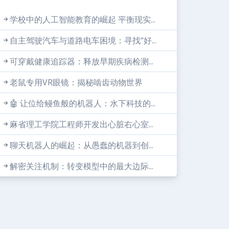
学校中的人工智能教育的崛起 平衡现实...
自主驾驶汽车与道路电车困境：寻找“好...
可穿戴健康追踪器：释放早期疾病检测...
老鼠专用VR眼镜：揭秘啮齿动物世界
🤖 让位给鳗鱼般的机器人：水下科技的...
麻省理工学院工程师开发出心脏右心室...
聊天机器人的崛起：从愚蠢的机器到创...
解密关注机制：转变模型中的最大边际...