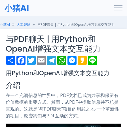
小猪AI
小猪AI
人工智能
与PDF聊天 | 用Python和OpenAI增强文本交互能力
与PDF聊天 | 用Python和
OpenAI增强文本交互能力
S
F
T
E
T
W
M
K
L
h
a
w
m
e
h
e
a
i
a
c
i
a
l
a
s
k
n
r
e
t
i
e
t
s
a
e
用Python和OpenAI增强文本交互能力
e
b
t
l
g
s
e
o
o
e
r
A
n
介绍
o
r
a
p
g
k
m
p
e
r
在一个充满信息的世界中，PDF文档已成为共享和保留有
价值数据的重要方式。然而，从PDF中提取信息并不总是
直观的。这就是“与PDF聊天”项目的用武之地-一个革新性
的项目，改变我们与PDF互动的方式。