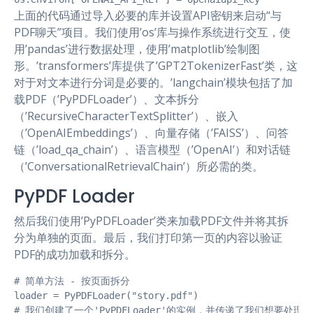
上面的代码通过导入必要的库并设置API密钥来启动“与
PDF聊天”项目。我们使用’os’库与操作系统进行交互，使
用’pandas’进行数据处理，使用’matplotlib’绘制图
形。’transformers’库提供了’GPT2TokenizerFast’类，这
对于对文本进行分词是必要的。’langchain’模块包括了加
载PDF（’PyPDFLoader’）、文本拆分
（’RecursiveCharacterTextSplitter’）、嵌入
（’OpenAIEmbeddings’）、向量存储（’FAISS’）、问答
链（’load_qa_chain’）、语言模型（’OpenAI’）和对话链
（’ConversationalRetrievalChain’）所必需的类。
PyPDF Loader
然后我们使用’PyPDFLoader’类来加载PDF文件并将其拆
分为单独的页面。最后，我们打印第一页的内容以验证
PDF的成功加载和拆分。
# 简单方法 - 按页面拆分

loader = PyPDFLoader("story.pdf")  

# 我们创建了一个'PyPDFLoader'的实例，并传递了我们想要处理的