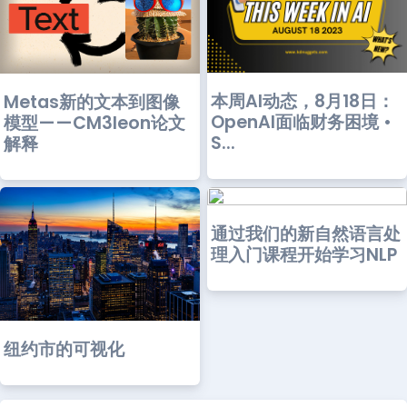
本周AI动态，8月18日：
Metas新的文本到图像
OpenAI面临财务困境 •
模型——CM3leon论文
S...
解释
通过我们的新自然语言处
理入门课程开始学习NLP
纽约市的可视化