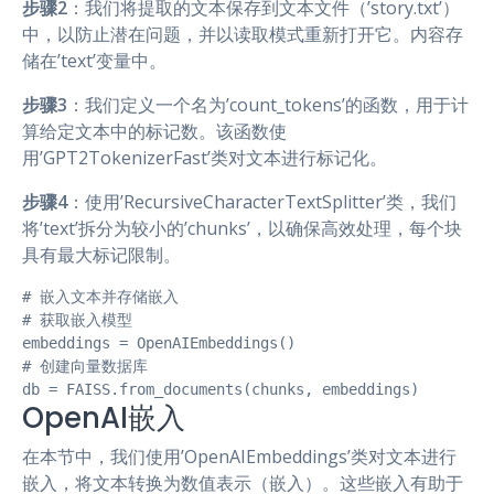
步骤2
：我们将提取的文本保存到文本文件（’story.txt’）
中，以防止潜在问题，并以读取模式重新打开它。内容存
储在’text’变量中。
步骤3
：我们定义一个名为’count_tokens’的函数，用于计
算给定文本中的标记数。该函数使
用’GPT2TokenizerFast’类对文本进行标记化。
步骤4
：使用’RecursiveCharacterTextSplitter’类，我们
将’text’拆分为较小的’chunks’，以确保高效处理，每个块
具有最大标记限制。
# 嵌入文本并存储嵌入

# 获取嵌入模型

embeddings = OpenAIEmbeddings()  

# 创建向量数据库

db = FAISS.from_documents(chunks, embeddings)  
OpenAI嵌入
在本节中，我们使用’OpenAIEmbeddings’类对文本进行
嵌入，将文本转换为数值表示（嵌入）。这些嵌入有助于