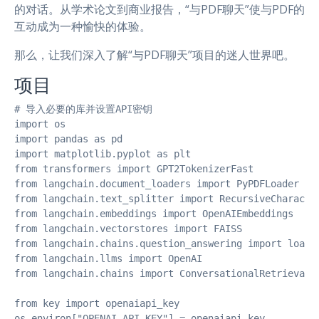
的对话。从学术论文到商业报告，“与PDF聊天”使与PDF的
互动成为一种愉快的体验。
那么，让我们深入了解“与PDF聊天”项目的迷人世界吧。
项目
# 导入必要的库并设置API密钥

import os

import pandas as pd

import matplotlib.pyplot as plt

from transformers import GPT2TokenizerFast

from langchain.document_loaders import PyPDFLoader

from langchain.text_splitter import RecursiveCharacter
from langchain.embeddings import OpenAIEmbeddings

from langchain.vectorstores import FAISS

from langchain.chains.question_answering import load_q
from langchain.llms import OpenAI

from langchain.chains import ConversationalRetrievalCh
from key import openaiapi_key

os.environ["OPENAI_API_KEY"] = openaiapi_key