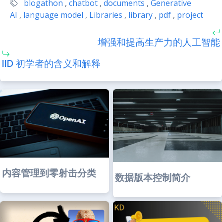
blogathon
,
chatbot
,
documents
,
Generative
AI
,
language model
,
Libraries
,
library
,
pdf
,
project
增强和提高生产力的人工智能
IID 初学者的含义和解释
内容管理到零射击分类
数据版本控制简介