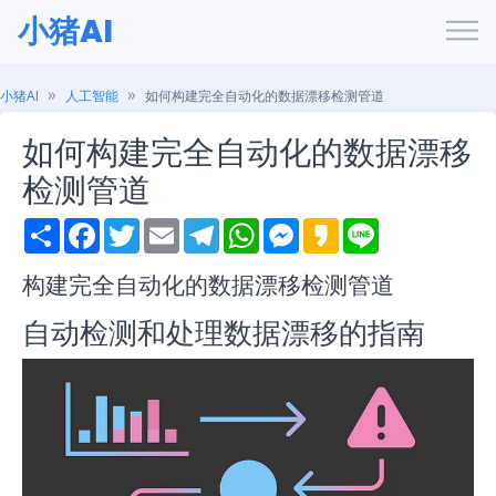
小猪AI
小猪AI
人工智能
如何构建完全自动化的数据漂移检测管道
如何构建完全自动化的数据漂移
检测管道
S
F
T
E
T
W
M
K
L
h
a
w
m
e
h
e
a
i
a
c
i
a
l
a
s
k
n
r
e
t
i
e
t
s
a
e
构建完全自动化的数据漂移检测管道
e
b
t
l
g
s
e
o
o
e
r
A
n
自动检测和处理数据漂移的指南
o
r
a
p
g
k
m
p
e
r