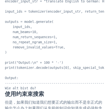
encoder_input_str = "translate English to German: How 
input_ids = tokenizer(encoder_input_str, return_tensor
outputs = model.generate(

    input_ids,

    num_beams=10,

    num_return_sequences=1,

    no_repeat_ngram_size=1,

    remove_invalid_values=True,

)

print("Output:\n" + 100 * '-')

print(tokenizer.decode(outputs[0], skip_special_tokens
Output:

------------------------------------------------------
Wie alt bist du?
使用约束束搜索
但是，如果我们知道我们想要正式的输出而不是非正式的
输出怎么办？如果我们从先前的知识中知道生成必须包含