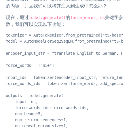
的内容，并且我们可以将其注入到生成中怎么办？
现在，通过
的
关键字参
model.generate()
force_words_ids
数，我们可以实现以下功能：
tokenizer = AutoTokenizer.from_pretrained("t5-base")

model = AutoModelForSeq2SeqLM.from_pretrained("t5-base
encoder_input_str = "translate English to German: How 
force_words = ["Sie"]

input_ids = tokenizer(encoder_input_str, return_tensor
force_words_ids = tokenizer(force_words, add_special_t
outputs = model.generate(

    input_ids,

    force_words_ids=force_words_ids,

    num_beams=5,

    num_return_sequences=1,

    no_repeat_ngram_size=1,
