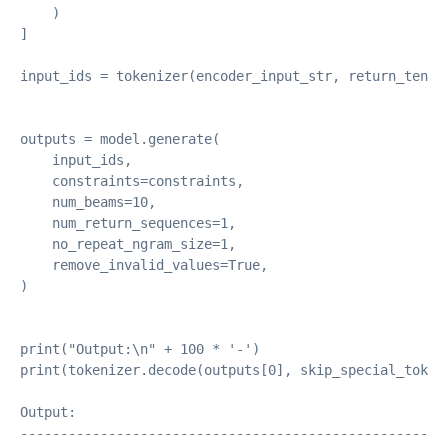
    )

]

input_ids = tokenizer(encoder_input_str, return_tensor
outputs = model.generate(

    input_ids,

    constraints=constraints,

    num_beams=10,

    num_return_sequences=1,

    no_repeat_ngram_size=1,

    remove_invalid_values=True,

)

print("Output:\n" + 100 * '-')

print(tokenizer.decode(outputs[0], skip_special_tokens
Output:

------------------------------------------------------