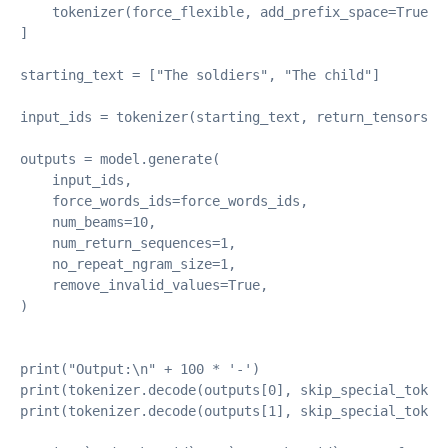
    tokenizer(force_flexible, add_prefix_space=True, a
]

starting_text = ["The soldiers", "The child"]

input_ids = tokenizer(starting_text, return_tensors="p
outputs = model.generate(

    input_ids,

    force_words_ids=force_words_ids,

    num_beams=10,

    num_return_sequences=1,

    no_repeat_ngram_size=1,

    remove_invalid_values=True,

)

print("Output:\n" + 100 * '-')

print(tokenizer.decode(outputs[0], skip_special_tokens
print(tokenizer.decode(outputs[1], skip_special_tokens