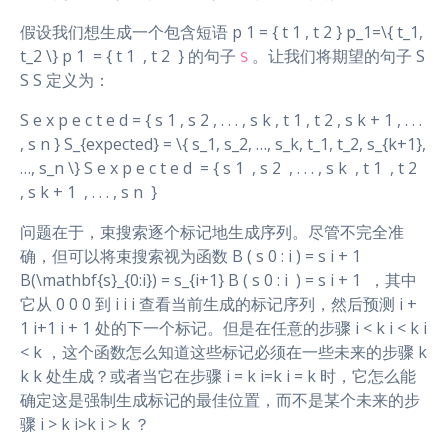
假设我们想生成一个包含短语 p 1 = { t 1 , t 2 } p_1=\{ t_1,
t_2 \} p 1 ​ = { t 1 ​ , t 2 ​ } 的句子
。让我们将期望的句子 S
S
S S 定义为：
S e x p e c t e d = { s 1 , s 2 , . . . , s k , t 1 , t 2 , s k + 1 , . . .
, s n } S_{expected} = \{ s_1, s_2, …, s_k, t_1, t_2, s_{k+1},
…, s_n \} S e x p e c t e d ​ = { s 1 ​ , s 2 ​ , . . . , s k ​ , t 1 ​ , t 2 ​
, s k + 1 ​ , . . . , s n ​ }
问题在于，束搜索逐个标记地生成序列。尽管不完全准
确，但可以将束搜索视为函数 B ( s 0 : i ) = s i + 1
B(\mathbf{s}_{0:i}) = s_{i+1} B ( s 0 : i ​ ) = s i + 1 ​ ，其中
它从 0 0 0 到 i i i 查看当前生成的标记序列，然后预测 i +
1 i+1 i + 1 处的下一个标记。但是在任意的步骤 i < k i < k i
< k ，这个函数怎么知道这些标记必须在一些未来的步骤 k
k k 处生成？或者当它在步骤 i = k i=k i = k 时，它怎么能
确定这是强制生成标记的最佳位置，而不是某个未来的步
骤 i > k i>k i > k ？