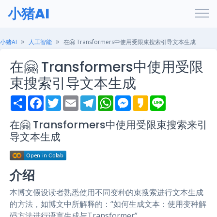
小猪AI
小猪AI
人工智能
在🤗 Transformers中使用受限束搜索引导文本生成
在🤗 Transformers中使用受限
束搜索引导文本生成
S
F
T
E
T
W
M
K
L
h
a
w
m
e
h
e
a
i
a
c
i
a
l
a
s
k
n
r
e
t
i
e
t
s
a
e
在🤗 Transformers中使用受限束搜索来引
e
b
t
l
g
s
e
o
导文本生成
o
e
r
A
n
o
r
a
p
g
k
m
p
e
r
介绍
本博文假设读者熟悉使用不同变种的束搜索进行文本生成
的方法，如博文中所解释的：“如何生成文本：使用变种解
码方法进行语言生成与Transformer”