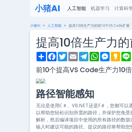
小猪AI
人工智能
机器学习
计算科
小猪AI
人工智能
提高10倍生产力的前10个VS Code扩展
提高10倍生产力的前
S
F
T
E
T
W
M
K
h
a
w
m
e
h
e
a
i
a
c
i
a
l
a
s
k
前10个提高VS Code生产力10
r
e
t
i
e
t
s
a
e
b
t
l
g
s
e
o
o
e
r
A
n
o
r
a
p
g
k
m
p
e
路径智能感知
r
无论是使用C＃、VB.NET还是F＃，您都可以通过
以帮助您轻松识别所需的路径，并保护您免受
解析，然后编译项目中使用的所有路径的数据
输入时建议可能的路径。提议的路径将帮助您