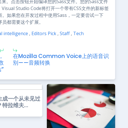
将显示出来。点击按钮开始编译您的Sass文件。您的Sass文件
ual Studio Code将打开一个带有CSS文件的新标签
更新。如果您在开发过程中使用Sass，一定要尝试一下
ss的程序员都需要这个扩展。
ial intelligence
,
Editors Pick
,
Staff
,
Tech
，
在Mozilla Common Voice上的语音识
数
别——音频转换
”
生成一个从未见过
特拉维夫...