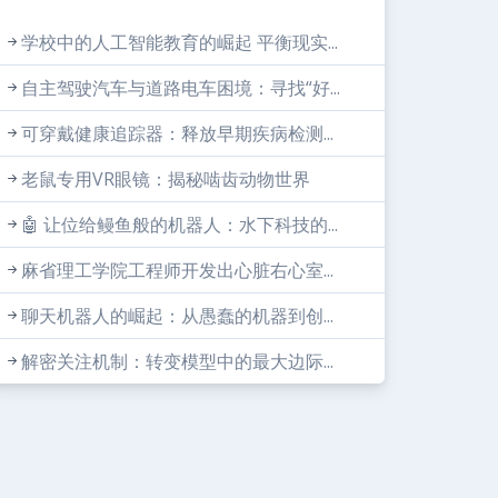
学校中的人工智能教育的崛起 平衡现实...
自主驾驶汽车与道路电车困境：寻找“好...
可穿戴健康追踪器：释放早期疾病检测...
老鼠专用VR眼镜：揭秘啮齿动物世界
🤖 让位给鳗鱼般的机器人：水下科技的...
麻省理工学院工程师开发出心脏右心室...
聊天机器人的崛起：从愚蠢的机器到创...
解密关注机制：转变模型中的最大边际...