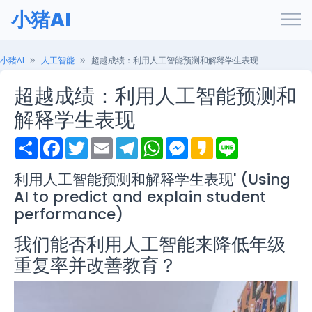
小猪AI
小猪AI
人工智能
超越成绩：利用人工智能预测和解释学生表现
超越成绩：利用人工智能预测和
解释学生表现
S
F
T
E
T
W
M
K
L
h
a
w
m
e
h
e
a
i
a
c
i
a
l
a
s
k
n
r
e
t
i
e
t
s
a
e
利用人工智能预测和解释学生表现' (Using
e
b
t
l
g
s
e
o
AI to predict and explain student
o
e
r
A
n
o
r
a
p
g
performance)
k
m
p
e
r
我们能否利用人工智能来降低年级
重复率并改善教育？