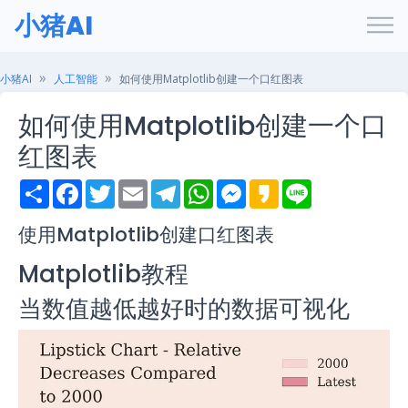
小猪AI
小猪AI
人工智能
如何使用Matplotlib创建一个口红图表
如何使用Matplotlib创建一个口
红图表
S
F
T
E
T
W
M
K
L
h
a
w
m
e
h
e
a
i
a
c
i
a
l
a
s
k
n
r
e
t
i
e
t
s
a
e
使用Matplotlib创建口红图表
e
b
t
l
g
s
e
o
o
e
r
A
n
Matplotlib教程
o
r
a
p
g
k
m
p
e
当数值越低越好时的数据可视化
r