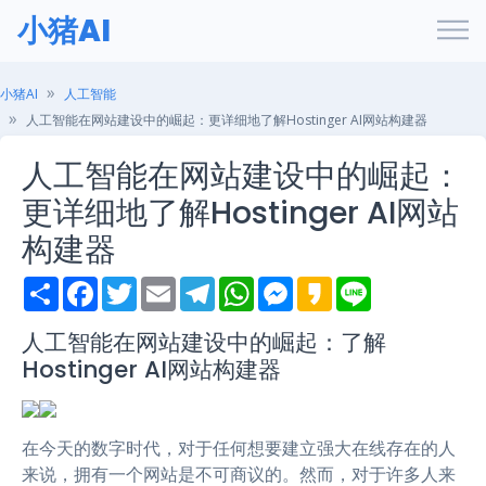
小猪AI
小猪AI
人工智能
人工智能在网站建设中的崛起：更详细地了解Hostinger AI网站构建器
人工智能在网站建设中的崛起：
更详细地了解Hostinger AI网站
构建器
S
F
T
E
T
W
M
K
L
h
a
w
m
e
h
e
a
i
a
c
i
a
l
a
s
k
n
r
e
t
i
e
t
s
a
e
人工智能在网站建设中的崛起：了解
e
b
t
l
g
s
e
o
Hostinger AI网站构建器
o
e
r
A
n
o
r
a
p
g
k
m
p
e
r
在今天的数字时代，对于任何想要建立强大在线存在的人
来说，拥有一个网站是不可商议的。然而，对于许多人来