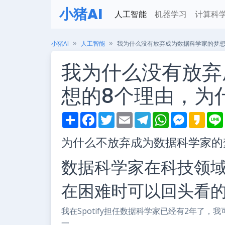
小猪AI
人工智能
机器学习
计算科
小猪AI
人工智能
我为什么没有放弃成为数据科学家的梦想
我为什么没有放弃
想的8个理由，为
S
F
T
E
T
W
M
K
h
a
w
m
e
h
e
a
i
a
c
i
a
l
a
s
k
为什么不放弃成为数据科学家的
r
e
t
i
e
t
s
a
e
b
t
l
g
s
e
o
o
e
r
A
n
数据科学家在科技领
o
r
a
p
g
k
m
p
e
r
在困难时可以回头看
我在Spotify担任数据科学家已经有2年了
一。