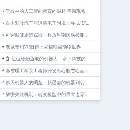
学校中的人工智能教育的崛起 平衡现实...
自主驾驶汽车与道路电车困境：寻找“好...
可穿戴健康追踪器：释放早期疾病检测...
老鼠专用VR眼镜：揭秘啮齿动物世界
🤖 让位给鳗鱼般的机器人：水下科技的...
麻省理工学院工程师开发出心脏右心室...
聊天机器人的崛起：从愚蠢的机器到创...
解密关注机制：转变模型中的最大边际...