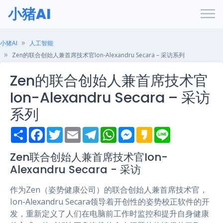
小猪AI
小猪AI
人工智能
Zen的联合创始人兼首席技术官Ion-Alexandru Secara – 采访系列
Zen的联合创始人兼首席技术官
Ion-Alexandru Secara – 采访
系列
S
F
T
E
T
W
M
K
L
h
a
w
m
e
h
e
a
i
a
c
i
a
l
a
s
k
n
r
e
t
i
e
t
s
a
e
Zen联合创始人兼首席技术官Ion-
e
b
t
l
g
s
e
o
Alexandru Secara - 采访
o
e
r
A
n
o
r
a
p
g
k
m
p
e
作为Zen（姿势健康公司）的联合创始人兼首席技术官，
r
Ion-Alexandru Secara领导着开创性的姿势校正软件的开
发，重新定义了人们在电脑前工作时监控和提升自身健康