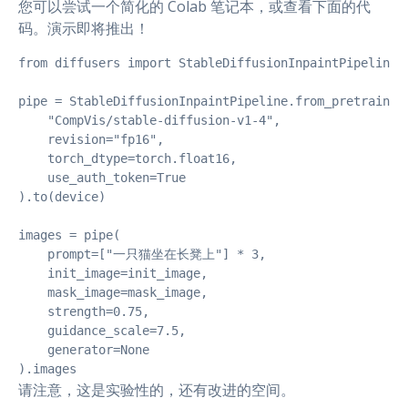
您可以尝试一个简化的 Colab 笔记本，或查看下面的代
码。演示即将推出！
from diffusers import StableDiffusionInpaintPipeline

pipe = StableDiffusionInpaintPipeline.from_pretrained(
    "CompVis/stable-diffusion-v1-4",

    revision="fp16", 

    torch_dtype=torch.float16,

    use_auth_token=True

).to(device)

images = pipe(

    prompt=["一只猫坐在长凳上"] * 3,

    init_image=init_image,

    mask_image=mask_image,

    strength=0.75,

    guidance_scale=7.5,

    generator=None

).images
请注意，这是实验性的，还有改进的空间。