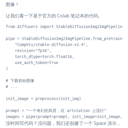
图像！
让我们看一下基于官方的 Colab 笔记本的代码。
from diffusers import StableDiffusionImg2ImgPipeline

pipe = StableDiffusionImg2ImgPipeline.from_pretrained(
    "CompVis/stable-diffusion-v1-4",

    revision="fp16", 

    torch_dtype=torch.float16,

    use_auth_token=True

)

# 下载初始图像

# ...

init_image = preprocess(init_img)

prompt = "一个奇幻的风景，在 artstation 上流行"

images = pipe(prompt=prompt, init_image=init_image, s
没时间写代码？没问题，我们还创建了一个 Space 演示，