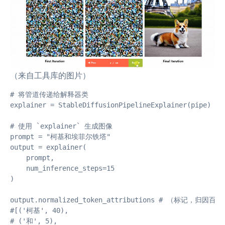
（来自工具库的图片）
# 将管道传递给解释器类

explainer = StableDiffusionPipelineExplainer(pipe)

# 使用 `explainer` 生成图像

prompt = "柯基和埃菲尔铁塔"

output = explainer(

    prompt, 

    num_inference_steps=15

)

output.normalized_token_attributions # （标记，归因百分
#[('柯基', 40),

# ('和', 5),
