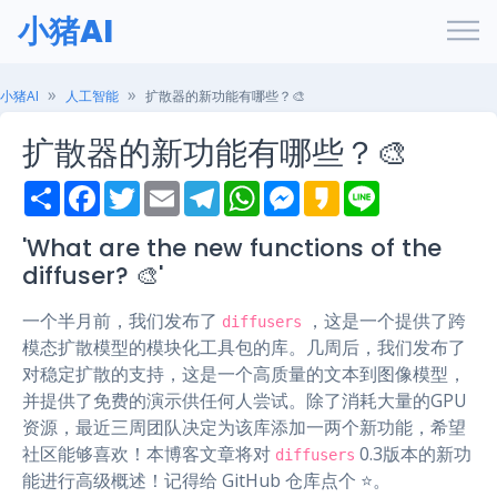
小猪AI
小猪AI
人工智能
扩散器的新功能有哪些？🎨
扩散器的新功能有哪些？🎨
S
F
T
E
T
W
M
K
L
h
a
w
m
e
h
e
a
i
a
c
i
a
l
a
s
k
n
r
e
t
i
e
t
s
a
e
'What are the new functions of the
e
b
t
l
g
s
e
o
diffuser? 🎨'
o
e
r
A
n
o
r
a
p
g
k
m
p
e
一个半月前，我们发布了
，这是一个提供了跨
diffusers
r
模态扩散模型的模块化工具包的库。几周后，我们发布了
对稳定扩散的支持，这是一个高质量的文本到图像模型，
并提供了免费的演示供任何人尝试。除了消耗大量的GPU
资源，最近三周团队决定为该库添加一两个新功能，希望
社区能够喜欢！本博客文章将对
0.3版本的新功
diffusers
能进行高级概述！记得给 GitHub 仓库点个 ⭐。