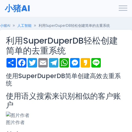
小猪AI
小猪AI
人工智能
利用SuperDuperDB轻松创建简单的去重系统
利用SuperDuperDB轻松创建
简单的去重系统
S
F
T
E
T
W
M
K
L
h
a
w
m
e
h
e
a
i
a
c
i
a
l
a
s
k
n
r
e
t
i
e
t
s
a
e
使用SuperDuperDB简单创建高效去重系
e
b
t
l
g
s
e
o
统
o
e
r
A
n
o
r
a
p
g
k
m
p
e
使用语义搜索来识别相似的客户账
r
户
图片作者