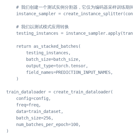
    # 我们创建一个测试实例分割器，它仅为编码器采样训练期间看
    instance_sampler = create_instance_splitter(config
    # 我们以测试模式应用转换

    testing_instances = instance_sampler.apply(transfo
    return as_stacked_batches(

        testing_instances,

        batch_size=batch_size,

        output_type=torch.tensor,

        field_names=PREDICTION_INPUT_NAMES,

    )

train_dataloader = create_train_dataloader(

    config=config,

    freq=freq,

    data=train_dataset,

    batch_size=256,

    num_batches_per_epoch=100,

)
