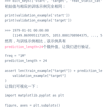
>>> dict_keys(['start', 'target', 'feat_static_cat', 
初始值与相应的训练示例完全相同：
print(validation_example['start'])

print(validation_example['target'])

>>> 1979-01-01 00:00:00

    [1149.8699951171875, 1053.8001708984375, ..., 598
然而，与训练示例相比，该示例具有
个额外值。让我们进行验证。
prediction_length=24
freq = "1M"

prediction_length = 24

assert len(train_example["target"]) + prediction_lengt
    validation_example["target"]

)
让我们可视化一下：
import matplotlib.pyplot as plt

figure, axes = plt.subplots()
