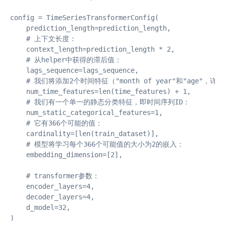
config = TimeSeriesTransformerConfig(

    prediction_length=prediction_length,

    # 上下文长度：

    context_length=prediction_length * 2,

    # 从helper中获得的滞后值：

    lags_sequence=lags_sequence,

    # 我们将添加2个时间特征（"month of year"和"age"，详
    num_time_features=len(time_features) + 1,

    # 我们有一个单一的静态分类特征，即时间序列ID：

    num_static_categorical_features=1,

    # 它有366个可能的值：

    cardinality=[len(train_dataset)],

    # 模型将学习每个366个可能值的大小为2的嵌入：

    embedding_dimension=[2],

    # transformer参数：

    encoder_layers=4,

    decoder_layers=4,

    d_model=32,

)
