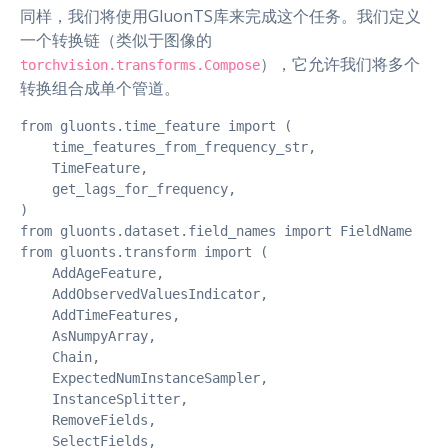
同样，我们将使用GluonTS库来完成这个任务。我们定义
一个转换链（类似于图像的
），它允许我们将多个
torchvision.transforms.Compose
转换组合成单个管道。
from gluonts.time_feature import (

    time_features_from_frequency_str,

    TimeFeature,

    get_lags_for_frequency,

)

from gluonts.dataset.field_names import FieldName

from gluonts.transform import (

    AddAgeFeature,

    AddObservedValuesIndicator,

    AddTimeFeatures,

    AsNumpyArray,

    Chain,

    ExpectedNumInstanceSampler,

    InstanceSplitter,

    RemoveFields,

    SelectFields,
