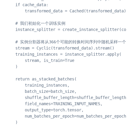
    if cache_data:

        transformed_data = Cached(transformed_data)

    # 我们初始化一个训练实例

    instance_splitter = create_instance_splitter(confi
    # 实例分割器将从366个可能的转换时间序列中随机采样一个
    stream = Cyclic(transformed_data).stream()

    training_instances = instance_splitter.apply(

        stream, is_train=True

    )

    return as_stacked_batches(

        training_instances,

        batch_size=batch_size,

        shuffle_buffer_length=shuffle_buffer_length,

        field_names=TRAINING_INPUT_NAMES,

        output_type=torch.tensor,

        num_batches_per_epoch=num_batches_per_epoch,

    )
