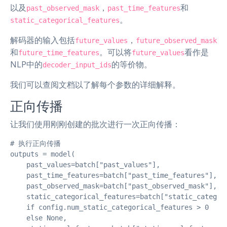
以及
，
和
past_observed_mask
past_time_features
。
static_categorical_features
解码器的输入包括
，
future_values
future_observed_mask
和
。可以将
看作是
future_time_features
future_values
NLP中的
的等价物。
decoder_input_ids
我们可以查阅文档以了解每个参数的详细解释。
正向传播
让我们使用刚刚创建的批次进行一次正向传播：
# 执行正向传播

outputs = model(

    past_values=batch["past_values"],

    past_time_features=batch["past_time_features"],

    past_observed_mask=batch["past_observed_mask"],

    static_categorical_features=batch["static_categori
    if config.num_static_categorical_features > 0

    else None,
