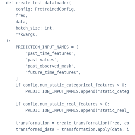
def create_test_dataloader(

    config: PretrainedConfig,

    freq,

    data,

    batch_size: int,

    **kwargs,

):

    PREDICTION_INPUT_NAMES = [

        "past_time_features",

        "past_values",

        "past_observed_mask",

        "future_time_features",

    ]

    if config.num_static_categorical_features > 0:

        PREDICTION_INPUT_NAMES.append("static_categori
    if config.num_static_real_features > 0:

        PREDICTION_INPUT_NAMES.append("static_real_fea
    transformation = create_transformation(freq, confi
    transformed_data = transformation.apply(data, is_t