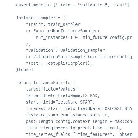
    assert mode in ["train", "validation", "test"]

    instance_sampler = {

        "train": train_sampler

        or ExpectedNumInstanceSampler(

            num_instances=1.0, min_future=config.predi
        ),

        "validation": validation_sampler

        or ValidationSplitSampler(min_future=config.pr
        "test": TestSplitSampler(),

    }[mode]

    return InstanceSplitter(

        target_field="values",

        is_pad_field=FieldName.IS_PAD,

        start_field=FieldName.START,

        forecast_start_field=FieldName.FORECAST_START,
        instance_sampler=instance_sampler,

        past_length=config.context_length + max(config
        future_length=config.prediction_length,

        time_series_fields=["time_features", "observed