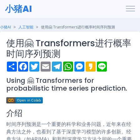
小猪AI
小猪AI
人工智能
使用🤗 Transformers进行概率时间序列预测
使用🤗 Transformers进行概率
时间序列预测
S
F
T
E
T
W
M
K
L
h
a
w
m
e
h
e
a
i
a
c
i
a
l
a
s
k
n
r
e
t
i
e
t
s
a
e
Using 🤗 Transformers for
e
b
t
l
g
s
e
o
probabilistic time series prediction.
o
e
r
A
n
o
r
a
p
g
k
m
p
e
r
介绍
时间序列预测是一个重要的科学和业务问题，近年来在经
典方法之外，也看到了基于深度学习模型的许多创新。经
典方法（如ARIMA）和新型深度学习方法之间的一个重要