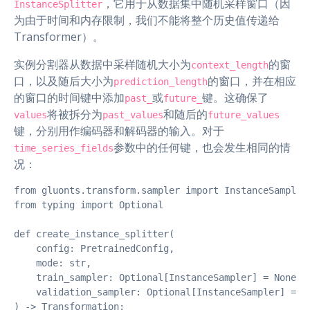
，它用于从数据集中随机采样窗口（因
InstanceSplitter
为由于时间和内存限制，我们不能将整个历史值传递给
Transformer）。
实例分割器从数据中采样随机大小为
的窗
context_length
口，以及随后大小为
的窗口，并在相应
prediction_length
的窗口的时间键中添加
或
键。这确保了
past_
future_
将被拆分为
和随后的
values
past_values
future_values
键，分别用作编码器和解码器的输入。对于
参数中的任何键，也会发生相同的情
time_series_fields
况：
from gluonts.transform.sampler import InstanceSampler

from typing import Optional

def create_instance_splitter(

    config: PretrainedConfig,

    mode: str,

    train_sampler: Optional[InstanceSampler] = None,

    validation_sampler: Optional[InstanceSampler] = No
) -> Transformation:
