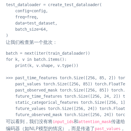
test_dataloader = create_test_dataloader(

    config=config,

    freq=freq,

    data=test_dataset,

    batch_size=64,

)
让我们检查第一个批次：
batch = next(iter(train_dataloader))

for k, v in batch.items():

    print(k, v.shape, v.type())

>>> past_time_features torch.Size([256, 85, 2]) torch.
    past_values torch.Size([256, 85]) torch.FloatTenso
    past_observed_mask torch.Size([256, 85]) torch.Flo
    future_time_features torch.Size([256, 24, 2]) torc
    static_categorical_features torch.Size([256, 1]) t
    future_values torch.Size([256, 24]) torch.FloatTen
    future_observed_mask torch.Size([256, 24]) torch.
可以看到，我们没有将
和
传递给
input_ids
attention_mask
编码器（如NLP模型的情况），而是传递了
，
past_values