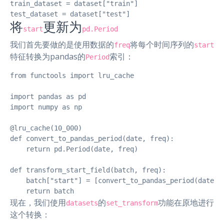
train_dataset = dataset["train"]

test_dataset = dataset["test"]
将
更新为
start
pd.Period
我们首先要做的是使用数据的
将每个时间序列的
freq
start
特征转换为pandas的
索引：
Period
from functools import lru_cache

import pandas as pd

import numpy as np

@lru_cache(10_000)

def convert_to_pandas_period(date, freq):

    return pd.Period(date, freq)

def transform_start_field(batch, freq):

    batch["start"] = [convert_to_pandas_period(date, f
    return batch
现在，我们使用
的
功能在原地进行
datasets
set_transform
这个转换：