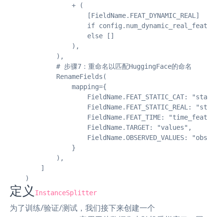
                + (

                    [FieldName.FEAT_DYNAMIC_REAL]

                    if config.num_dynamic_real_feature
                    else []

                ),

            ),

            # 步骤7：重命名以匹配HuggingFace的命名

            RenameFields(

                mapping={

                    FieldName.FEAT_STATIC_CAT: "static
                    FieldName.FEAT_STATIC_REAL: "stati
                    FieldName.FEAT_TIME: "time_feature
                    FieldName.TARGET: "values",

                    FieldName.OBSERVED_VALUES: "observ
                }

            ),

        ]

    )
定义
InstanceSplitter
为了训练/验证/测试，我们接下来创建一个