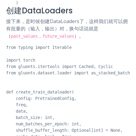
    )
创建DataLoaders
接下来，是时候创建DataLoaders了，这样我们就可以拥
有批量的（输入，输出）对，换句话说就是
（
，
）。
past_values
future_values
from typing import Iterable

import torch

from gluonts.itertools import Cached, Cyclic

from gluonts.dataset.loader import as_stacked_batches

def create_train_dataloader(

    config: PretrainedConfig,

    freq,

    data,

    batch_size: int,

    num_batches_per_epoch: int,

    shuffle_buffer_length: Optional[int] = None,
