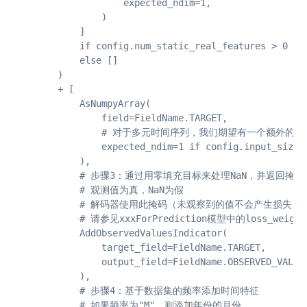
                    expected_ndim=1,

                )

            ]

            if config.num_static_real_features > 0

            else []

        )

        + [

            AsNumpyArray(

                field=FieldName.TARGET,

                # 对于多元时间序列，我们期望有一个额外的维
                expected_ndim=1 if config.input_size =
            ),

            # 步骤3：通过用零填充目标来处理NaN，并返回掩
            # 观测值为真，NaN为假

            # 解码器使用此掩码（未观察到的值不会产生损失）

            # 请参见xxxForPrediction模型中的loss_weights
            AddObservedValuesIndicator(

                target_field=FieldName.TARGET,

                output_field=FieldName.OBSERVED_VALUES
            ),

            # 步骤4：基于数据集的频率添加时间特征

            # 如果频率为"M"，则添加年份的月份
