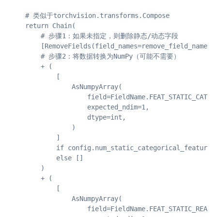
    # 类似于torchvision.transforms.Compose

    return Chain(

        # 步骤1：如果未指定，则删除静态/动态字段

        [RemoveFields(field_names=remove_field_names)]
        # 步骤2：将数据转换为NumPy（可能不需要）

        + (

            [

                AsNumpyArray(

                    field=FieldName.FEAT_STATIC_CAT,

                    expected_ndim=1,

                    dtype=int,

                )

            ]

            if config.num_static_categorical_features 
            else []

        )

        + (

            [

                AsNumpyArray(

                    field=FieldName.FEAT_STATIC_REAL,
