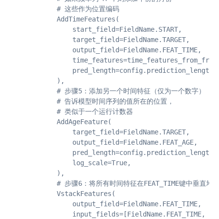
            # 这些作为位置编码

            AddTimeFeatures(

                start_field=FieldName.START,

                target_field=FieldName.TARGET,

                output_field=FieldName.FEAT_TIME,

                time_features=time_features_from_frequ
                pred_length=config.prediction_length,

            ),

            # 步骤5：添加另一个时间特征（仅为一个数字）

            # 告诉模型时间序列的值所在的位置，

            # 类似于一个运行计数器

            AddAgeFeature(

                target_field=FieldName.TARGET,

                output_field=FieldName.FEAT_AGE,

                pred_length=config.prediction_length,

                log_scale=True,

            ),

            # 步骤6：将所有时间特征在FEAT_TIME键中垂直堆叠
            VstackFeatures(

                output_field=FieldName.FEAT_TIME,

                input_fields=[FieldName.FEAT_TIME, Fie