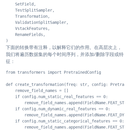
    SetField,

    TestSplitSampler,

    Transformation,

    ValidationSplitSampler,

    VstackFeatures,

    RenameFields,

)
下面的转换带有注释，以解释它们的作用。在高层次上，
我们将遍历数据集的每个时间序列，并添加/删除字段或特
征：
from transformers import PretrainedConfig

def create_transformation(freq: str, config: Pretraine
    remove_field_names = []

    if config.num_static_real_features == 0:

        remove_field_names.append(FieldName.FEAT_STATI
    if config.num_dynamic_real_features == 0:

        remove_field_names.append(FieldName.FEAT_DYNAM
    if config.num_static_categorical_features == 0:

        remove_field_names.append(FieldName.FEAT_STATI