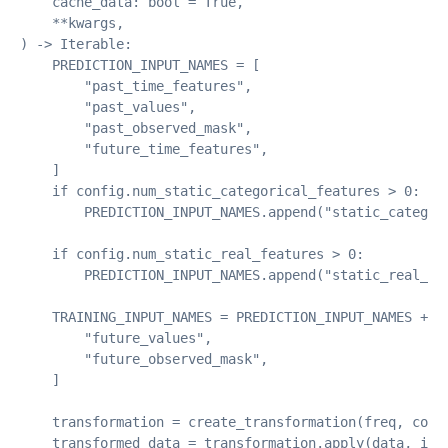
    cache_data: bool = True,

    **kwargs,

) -> Iterable:

    PREDICTION_INPUT_NAMES = [

        "past_time_features",

        "past_values",

        "past_observed_mask",

        "future_time_features",

    ]

    if config.num_static_categorical_features > 0:

        PREDICTION_INPUT_NAMES.append("static_categori
    if config.num_static_real_features > 0:

        PREDICTION_INPUT_NAMES.append("static_real_fea
    TRAINING_INPUT_NAMES = PREDICTION_INPUT_NAMES + [

        "future_values",

        "future_observed_mask",

    ]

    transformation = create_transformation(freq, confi
    transformed_data = transformation.apply(data, is_t