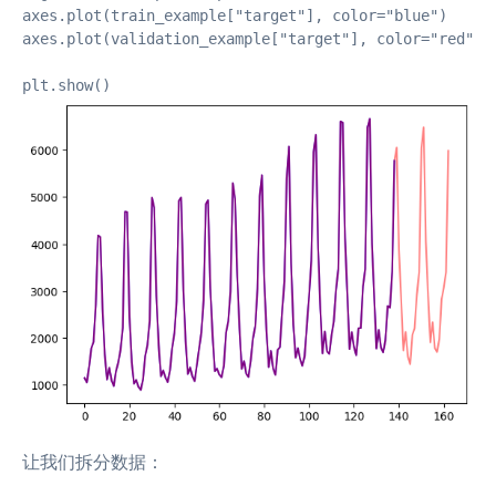
axes.plot(train_example["target"], color="blue")

axes.plot(validation_example["target"], color="red", a
plt.show()
让我们拆分数据：