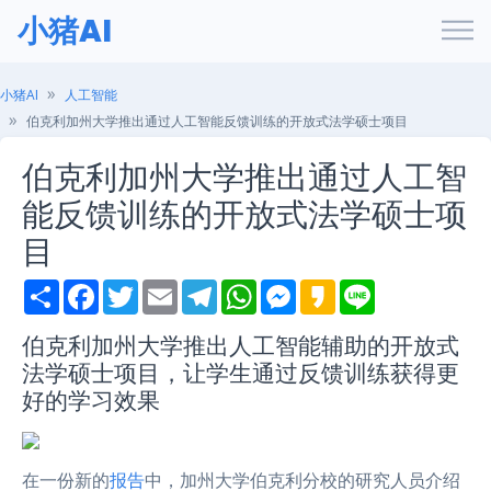
小猪AI
小猪AI
人工智能
伯克利加州大学推出通过人工智能反馈训练的开放式法学硕士项目
伯克利加州大学推出通过人工智
能反馈训练的开放式法学硕士项
目
S
F
T
E
T
W
M
K
L
h
a
w
m
e
h
e
a
i
a
c
i
a
l
a
s
k
n
r
e
t
i
e
t
s
a
e
伯克利加州大学推出人工智能辅助的开放式
e
b
t
l
g
s
e
o
法学硕士项目，让学生通过反馈训练获得更
o
e
r
A
n
o
r
a
p
g
好的学习效果
k
m
p
e
r
在一份新的
报告
中，加州大学伯克利分校的研究人员介绍