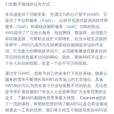
们在数字领域的运作方式。
亚马逊提供了功能丰富、充满活力的云计算平台AWS。它
提供了平台即服务（
PaaS
）、以软件包形式提供的软件即
服务（
SaaS
）和基础设施即服务（
IaaS
）功能的组合。
AWS提供了广泛的云服务，包括网络、数据库、处理能力
和存储选择，可帮助企业扩大和增长。在当今相互连接的
世界中，AWS已成为与互联网基础设施相提并论的代名
词。它为庞大的网络提供动力，从流媒体播放您最喜欢的
节目到托管您最常访问的网站。因此，掌握AWS不仅是一
个令人向往的技能，也是一个必不可少的技能。
通过学习AWS，您将为自己的未来打下良好基础。随着云
服务的需求不断增长和AWS在市场上的主导地位，具备
AWS知识可以为您在各个行业创造数不尽的机会。无论您
是寻求扩展技能的IT专业人士还是希望扩大业务范围的企
业主，了解AWS都能给您带来重大优势。
Coursera
提供
了一流的课程，将帮助您更好地了解AWS以及在商业领域
精通这一工具的优势。我们将介绍五个能提高您在AWS技