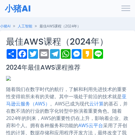
小猪AI
小猪AI
人工智能
最佳AWS课程（2024年）
最佳AWS课程（2024年）
S
F
T
E
T
W
M
K
L
h
a
w
m
e
h
e
a
i
a
c
i
a
l
a
s
k
n
r
e
t
i
e
t
s
a
e
2024年最佳AWS课程推荐
e
b
t
l
g
s
e
o
o
e
r
A
n
o
r
a
p
g
k
m
p
e
随着我们在数字时代的航行，了解和利用先进技术的重要
r
性变得前所未有的关键。其中一项处于前沿的技术就是
亚
马逊云服务（AWS）
。AWS已成为现代
云计算
的基石，并
在数不清的行业的数字化转型中扮演着重要角色。随着
2024年的到来，AWS的重要性仍在上升，影响着企业、政
府和个人。拥有各种服务和功能的
AWS云平台
采用了开创
性的计算、数据存储和应用程序开发方法，最终改变了我