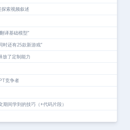
述探索视频叙述
语音翻译基础模型”
W，同时还有25款新游戏”
ning释放了定制能力
GPT竞争者
习论文期间学到的技巧（+代码片段）