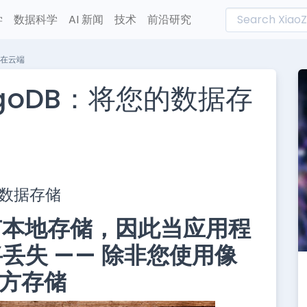
学
数据科学
AI 新闻
技术
前沿研究
存储在云端
ongoDB：将您的数据存
L
n
云端数据存储
e
ud没有本地存储，因此当应用程
丢失 —— 除非您使用像
三方存储