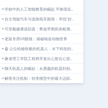
学校中的人工智能教育的崛起 平衡现实...
自主驾驶汽车与道路电车困境：寻找“好...
可穿戴健康追踪器：释放早期疾病检测...
老鼠专用VR眼镜：揭秘啮齿动物世界
🤖 让位给鳗鱼般的机器人：水下科技的...
麻省理工学院工程师开发出心脏右心室...
聊天机器人的崛起：从愚蠢的机器到创...
解密关注机制：转变模型中的最大边际...