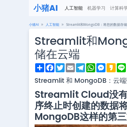
小猪AI
人工智能
机器学习
计算科
小猪AI
人工智能
Streamlit和MongoDB：将您的数据
Streamlit和M
储在云端
S
F
T
E
T
W
M
K
h
a
w
m
e
h
e
a
i
a
c
i
a
l
a
s
k
Streamlit 和 MongoDB：
r
e
t
i
e
t
s
a
e
b
t
l
g
s
e
o
o
e
r
A
n
Streamlit Clo
o
r
a
p
g
k
m
p
e
r
序终止时创建的数据将
MongoDB这样的第