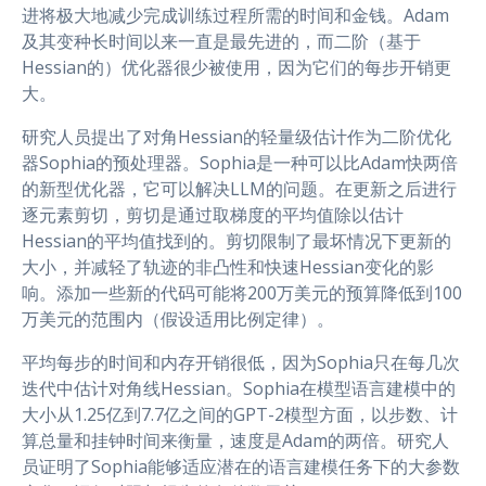
进将极大地减少完成训练过程所需的时间和金钱。Adam
及其变种长时间以来一直是最先进的，而二阶（基于
Hessian的）优化器很少被使用，因为它们的每步开销更
大。
研究人员提出了对角Hessian的轻量级估计作为二阶优化
器Sophia的预处理器。Sophia是一种可以比Adam快两倍
的新型优化器，它可以解决LLM的问题。在更新之后进行
逐元素剪切，剪切是通过取梯度的平均值除以估计
Hessian的平均值找到的。剪切限制了最坏情况下更新的
大小，并减轻了轨迹的非凸性和快速Hessian变化的影
响。添加一些新的代码可能将200万美元的预算降低到100
万美元的范围内（假设适用比例定律）。
平均每步的时间和内存开销很低，因为Sophia只在每几次
迭代中估计对角线Hessian。Sophia在模型语言建模中的
大小从1.25亿到7.7亿之间的GPT-2模型方面，以步数、计
算总量和挂钟时间来衡量，速度是Adam的两倍。研究人
员证明了Sophia能够适应潜在的语言建模任务下的大参数