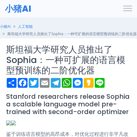
小猪AI
小猪AI
人工智能
斯坦福大学研究人员推出了Sophia：一种可扩展的语言模型预训练的二阶优化器
斯坦福大学研究人员推出了
Sophia：一种可扩展的语言模
型预训练的二阶优化器
S
F
T
E
T
W
M
K
L
h
a
w
m
e
h
e
a
i
a
c
i
a
l
a
s
k
n
r
e
t
i
e
t
s
a
e
Stanford researchers release Sophia
e
b
t
l
g
s
e
o
a scalable language model pre-
o
e
r
A
n
o
r
a
p
g
trained with second-order optimizer
k
m
p
e
r
鉴于训练语言模型的高昂成本，对优化过程进行非平凡改