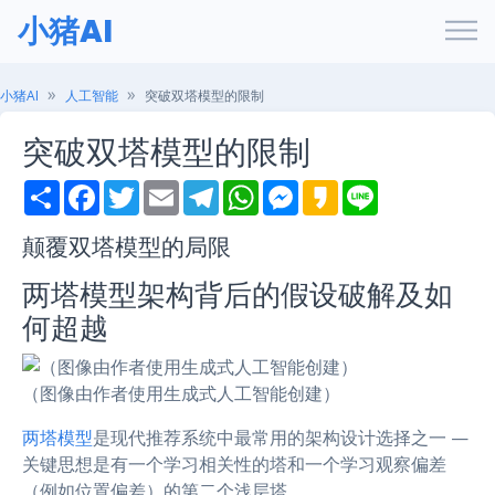
小猪AI
小猪AI
人工智能
突破双塔模型的限制
突破双塔模型的限制
S
F
T
E
T
W
M
K
L
h
a
w
m
e
h
e
a
i
a
c
i
a
l
a
s
k
n
r
e
t
i
e
t
s
a
e
颠覆双塔模型的局限
e
b
t
l
g
s
e
o
o
e
r
A
n
两塔模型架构背后的假设破解及如
o
r
a
p
g
k
m
p
e
何超越
r
（图像由作者使用生成式人工智能创建）
两塔模型
是现代推荐系统中最常用的架构设计选择之一 —
关键思想是有一个学习相关性的塔和一个学习观察偏差
（例如位置偏差）的第二个浅层塔。