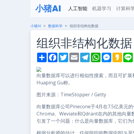
小猪AI
人工智能
机器学习
计算科
小猪AI
数据科学
组织非结构化数据
组织非结构化数据
S
F
T
E
T
W
M
K
h
a
w
m
e
h
e
a
i
a
c
i
a
l
a
s
k
r
e
t
i
e
t
s
a
e
b
t
l
g
s
e
o
向量数据库可以进行相似性搜索，而且可扩展
o
e
r
A
n
Huaping Gu称。
o
r
a
p
g
k
m
p
e
r
图片来源：TimeStopper / Getty
向量数据库公司Pinecone于4月在7.5亿
Chroma、Weviate和Qdrant在内的
引发了一个问题：什么是向量数据库，它们为
根据分析师的估计，任何组织的数据中80％至