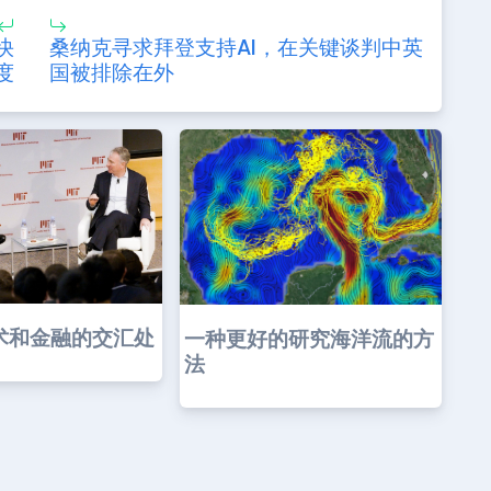
快
桑纳克寻求拜登支持AI，在关键谈判中英
度
国被排除在外
术和金融的交汇处
一种更好的研究海洋流的方
法