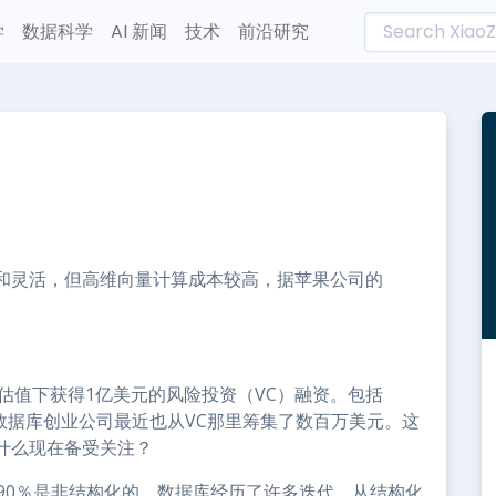
学
数据科学
AI 新闻
技术
前沿研究
L
n
e
和灵活，但高维向量计算成本较高，据苹果公司的
美元的估值下获得1亿美元的风险投资（VC）融资。包括
其他向量数据库创业公司最近也从VC那里筹集了数百万美元。这
什么现在备受关注？
90％是非结构化的，数据库经历了许多迭代，从结构化