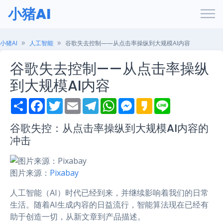
小猪AI
小猪AI
人工智能
谷歌失去控制——从点击率操纵到大规模AI内容
谷歌失去控制——从点击率操纵
到大规模AI内容
S
F
T
E
T
W
M
K
L
h
a
w
m
e
h
e
a
i
a
c
i
a
l
a
s
k
n
r
e
t
i
e
t
s
a
e
谷歌失控：从点击率操纵到大规模AI内容的
e
b
t
l
g
s
e
o
冲击
o
e
r
A
n
o
r
a
p
g
k
m
p
e
r
图片来源：
Pixabay
人工智能（AI）时代已经到来，并继续影响着我们的日常
生活。随着AI生成内容的日益流行，智能算法现在已经有
助于创造一切，从新文章到产品描述。