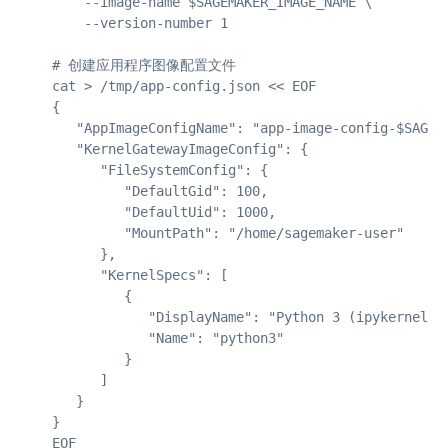
    --image-name $SAGEMAKER_IMAGE_NAME \

    --version-number 1

# 创建应用程序图像配置文件

cat > /tmp/app-config.json << EOF

{

   "AppImageConfigName": "app-image-config-$SAGEMA
   "KernelGatewayImageConfig": { 

      "FileSystemConfig": { 

         "DefaultGid": 100,

         "DefaultUid": 1000,

         "MountPath": "/home/sagemaker-user"

      },

      "KernelSpecs": [ 

         { 

            "DisplayName": "Python 3 (ipykernel)",
            "Name": "python3"

         }

      ]

   }

}

EOF
