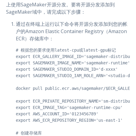
上使用SageMaker开源分发。要将开源分发添加到
SageMaker域中，请完成以下步骤：
通过在终端上运行以下命令将开源分发添加到您的帐
户的Amazon Elastic Container Registry（Amazon
ECR）存储库中：
# 根据您的要求使用latest-cpu或latest-gpu标记

export ECR_GALLERY_IMAGE_ID='sagemaker-distributio
export SAGEMAKER_IMAGE_NAME='sagemaker-runtime'

export SAGEMAKER_STUDIO_DOMAIN_ID='d-xxxx'

export SAGEMAKER_STUDIO_IAM_ROLE_ARN='<studio-defa
docker pull public.ecr.aws/sagemaker/$ECR_GALLERY_
export ECR_PRIVATE_REPOSITORY_NAME='sm-distributio
export ECR_IMAGE_TAG='sagemaker-runtime-cpu'

export AWS_ACCOUNT_ID='0123456789'

export AWS_ECR_REPOSITORY_REGION='us-east-1'

# 创建存储库
