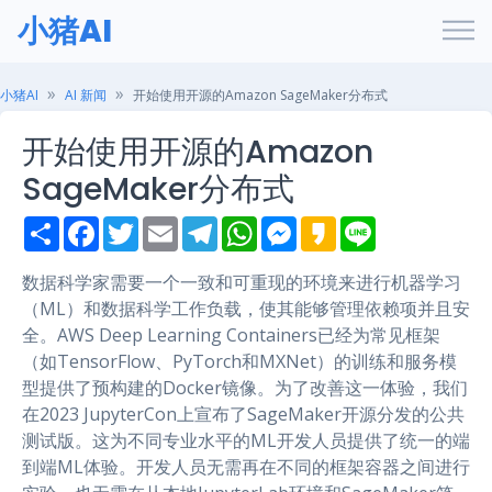
小猪AI
小猪AI
AI 新闻
开始使用开源的Amazon SageMaker分布式
开始使用开源的Amazon
SageMaker分布式
S
F
T
E
T
W
M
K
L
h
a
w
m
e
h
e
a
i
a
c
i
a
l
a
s
k
n
r
e
t
i
e
t
s
a
e
数据科学家需要一个一致和可重现的环境来进行机器学习
e
b
t
l
g
s
e
o
（ML）和数据科学工作负载，使其能够管理依赖项并且安
o
e
r
A
n
o
r
a
p
g
全。AWS Deep Learning Containers已经为常见框架
k
m
p
e
（如TensorFlow、PyTorch和MXNet）的训练和服务模
r
型提供了预构建的Docker镜像。为了改善这一体验，我们
在2023 JupyterCon上宣布了SageMaker开源分发的公共
测试版。这为不同专业水平的ML开发人员提供了统一的端
到端ML体验。开发人员无需再在不同的框架容器之间进行