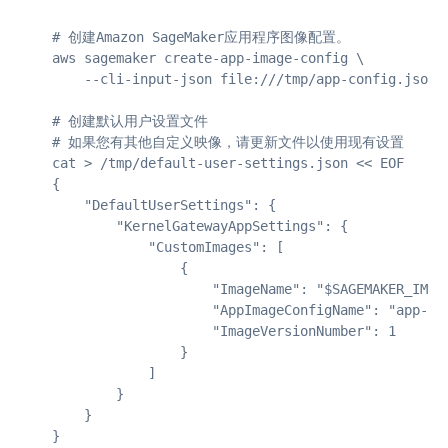
# 创建Amazon SageMaker应用程序图像配置。

aws sagemaker create-app-image-config \

    --cli-input-json file:///tmp/app-config.json

# 创建默认用户设置文件

# 如果您有其他自定义映像，请更新文件以使用现有设置

cat > /tmp/default-user-settings.json << EOF

{

    "DefaultUserSettings": {

        "KernelGatewayAppSettings": {

            "CustomImages": [

                {

                    "ImageName": "$SAGEMAKER_IMAGE
                    "AppImageConfigName": "app-ima
                    "ImageVersionNumber": 1

                }

            ]

        }

    }

}
