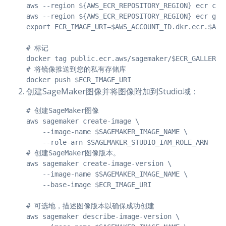
aws --region ${AWS_ECR_REPOSITORY_REGION} ecr cre
aws --region ${AWS_ECR_REPOSITORY_REGION} ecr get
export ECR_IMAGE_URI=$AWS_ACCOUNT_ID.dkr.ecr.$AWS
# 标记

docker tag public.ecr.aws/sagemaker/$ECR_GALLERY_I
# 将镜像推送到您的私有存储库

docker push $ECR_IMAGE_URI
创建SageMaker图像并将图像附加到Studio域：
# 创建SageMaker图像

aws sagemaker create-image \

    --image-name $SAGEMAKER_IMAGE_NAME \

    --role-arn $SAGEMAKER_STUDIO_IAM_ROLE_ARN

# 创建SageMaker图像版本。

aws sagemaker create-image-version \

    --image-name $SAGEMAKER_IMAGE_NAME \

    --base-image $ECR_IMAGE_URI

# 可选地，描述图像版本以确保成功创建

aws sagemaker describe-image-version \
