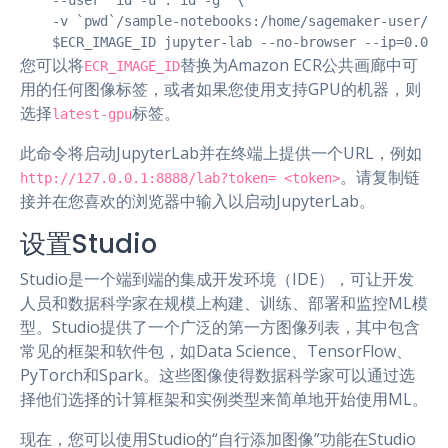
    --user `id -u`:`id -g` \

    -v `pwd`/sample-notebooks:/home/sagemaker-user/sam
    $ECR_IMAGE_ID jupyter-lab --no-browser --ip=0.0.0
您可以将
替换为Amazon ECR公共画廊中可
ECR_IMAGE_ID
用的任何图像标签，或者如果您使用支持GPU的机器，则
选择
标签。
latest-gpu
此命令将启动JupyterLab并在终端上提供一个URL，例如
。请复制链
http://127.0.0.1:8888/lab?token= <token>
接并在您喜欢的浏览器中输入以启动JupyterLab。
设置Studio
Studio是一个端到端的集成开发环境（IDE），可让开发
人员和数据科学家在规模上构建、训练、部署和监控ML模
型。Studio提供了一个广泛的第一方图像列表，其中包含
常见的框架和软件包，如Data Science、TensorFlow、
PyTorch和Spark。这些图像使得数据科学家可以通过选
择他们选择的计算框架和实例类型来简单地开始使用ML。
现在，您可以使用Studio的“自行添加图像”功能在Studio