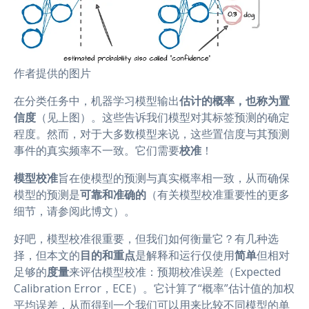
作者提供的图片
在分类任务中，机器学习模型输出
估计的概率，也称为置
信度
（见上图）。这些告诉我们模型对其标签预测的确定
程度。然而，对于大多数模型来说，这些置信度与其预测
事件的真实频率不一致。它们需要
校准
！
模型校准
旨在使模型的预测与真实概率相一致，从而确保
模型的预测是
可靠和准确的
（有关模型校准重要性的更多
细节，请参阅此博文）。
好吧，模型校准很重要，但我们如何衡量它？有几种选
择，但本文的
目的和重点
是解释和运行仅使用
简单
但相对
足够的
度量
来评估模型校准：预期校准误差（Expected
Calibration Error，ECE）。它计算了“概率”估计值的加权
平均误差，从而得到一个我们可以用来比较不同模型的单