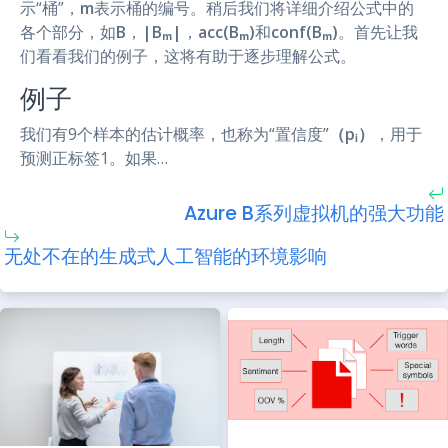
示“桶”，
m
表示桶的编号。稍后我们将详细介绍公式中的
各个部分，如
B
，
|Bₘ|
，
acc(Bₘ)
和
conf(Bₘ)
。首先让我
们看看我们的例子，这将有助于逐步理解公式。
例子
我们有9个样本的估计概率，也称为“置信度”
（pᵢ）
，用于
预测正标签1。如果…
Azure B系列虚拟机的强大功能
无处不在的生成式人工智能的环境影响