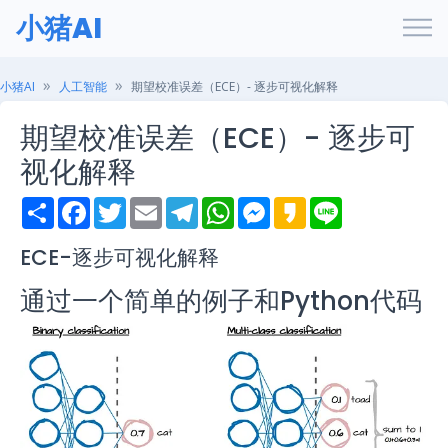
小猪AI
小猪AI
人工智能
期望校准误差（ECE）- 逐步可视化解释
期望校准误差（ECE）- 逐步可
视化解释
S
F
T
E
T
W
M
K
L
h
a
w
m
e
h
e
a
i
a
c
i
a
l
a
s
k
n
r
e
t
i
e
t
s
a
e
ECE-逐步可视化解释
e
b
t
l
g
s
e
o
o
e
r
A
n
通过一个简单的例子和Python代码
o
r
a
p
g
k
m
p
e
r