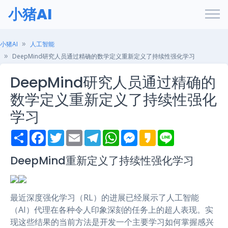
小猪AI
小猪AI
人工智能
DeepMind研究人员通过精确的数学定义重新定义了持续性强化学习
DeepMind研究人员通过精确的
数学定义重新定义了持续性强化
学习
S
F
T
E
T
W
M
K
L
h
a
w
m
e
h
e
a
i
a
c
i
a
l
a
s
k
n
r
e
t
i
e
t
s
a
e
DeepMind重新定义了持续性强化学习
e
b
t
l
g
s
e
o
o
e
r
A
n
o
r
a
p
g
k
m
p
e
最近深度强化学习（RL）的进展已经展示了人工智能
r
（AI）代理在各种令人印象深刻的任务上的超人表现。实
现这些结果的当前方法是开发一个主要学习如何掌握感兴