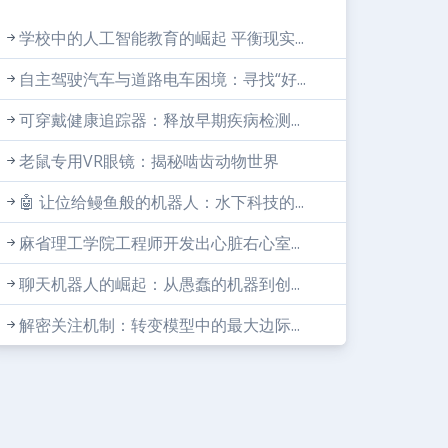
学校中的人工智能教育的崛起 平衡现实...
自主驾驶汽车与道路电车困境：寻找“好...
可穿戴健康追踪器：释放早期疾病检测...
老鼠专用VR眼镜：揭秘啮齿动物世界
🤖 让位给鳗鱼般的机器人：水下科技的...
麻省理工学院工程师开发出心脏右心室...
聊天机器人的崛起：从愚蠢的机器到创...
解密关注机制：转变模型中的最大边际...