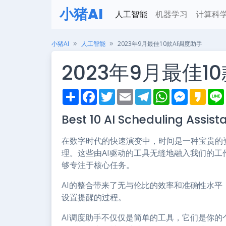
小猪AI
人工智能
机器学习
计算科
小猪AI
人工智能
2023年9月最佳10款AI调度助手
2023年9月最佳1
S
F
T
E
T
W
M
K
h
a
w
m
e
h
e
a
i
a
c
i
a
l
a
s
k
Best 10 AI Scheduling Assis
r
e
t
i
e
t
s
a
e
b
t
l
g
s
e
o
o
e
r
A
n
在数字时代的快速演变中，时间是一种宝贵的
o
r
a
p
g
k
m
p
e
理。这些由AI驱动的工具无缝地融入我们的
r
够专注于核心任务。
AI的整合带来了无与伦比的效率和准确性水
设置提醒的过程。
AI调度助手不仅仅是简单的工具，它们是你