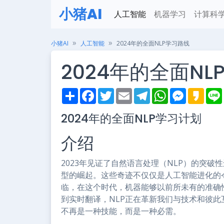
小猪AI
人工智能
机器学习
计算科
小猪AI
人工智能
2024年的全面NLP学习路线
2024年的全面NL
S
F
T
E
T
W
M
K
h
a
w
m
e
h
e
a
i
a
c
i
a
l
a
s
k
2024年的全面NLP学习计划
r
e
t
i
e
t
s
a
e
b
t
l
g
s
e
o
o
e
r
A
n
介绍
o
r
a
p
g
k
m
p
e
r
2023年见证了自然语言处理（NLP）的突破性进步
型的崛起。这些奇迹不仅仅是人工智能进化的
临，在这个时代，机器能够以前所未有的准确
到实时翻译，NLP正在革新我们与技术和彼此
不再是一种技能，而是一种必需。