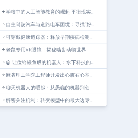
学校中的人工智能教育的崛起 平衡现实...
自主驾驶汽车与道路电车困境：寻找“好...
可穿戴健康追踪器：释放早期疾病检测...
老鼠专用VR眼镜：揭秘啮齿动物世界
🤖 让位给鳗鱼般的机器人：水下科技的...
麻省理工学院工程师开发出心脏右心室...
聊天机器人的崛起：从愚蠢的机器到创...
解密关注机制：转变模型中的最大边际...