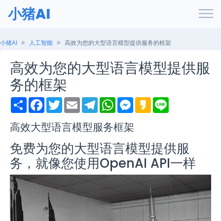
小猪AI
小猪AI
人工智能
高效为您的大型语言模型提供服务的框架
高效为您的大型语言模型提供服
务的框架
S
F
T
E
T
W
M
K
L
h
a
w
m
e
h
e
a
i
a
c
i
a
l
a
s
k
n
r
e
t
i
e
t
s
a
e
高效大型语言模型服务框架
e
b
t
l
g
s
e
o
o
e
r
A
n
免费为您的大型语言模型提供服
o
r
a
p
g
k
m
p
e
务，就像您使用OpenAI API一样
r