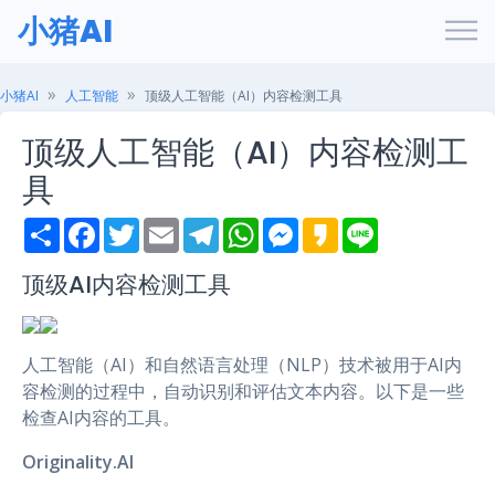
小猪AI
小猪AI
人工智能
顶级人工智能（AI）内容检测工具
顶级人工智能（AI）内容检测工
具
S
F
T
E
T
W
M
K
L
h
a
w
m
e
h
e
a
i
a
c
i
a
l
a
s
k
n
r
e
t
i
e
t
s
a
e
顶级AI内容检测工具
e
b
t
l
g
s
e
o
o
e
r
A
n
o
r
a
p
g
k
m
p
e
人工智能（AI）和自然语言处理（NLP）技术被用于AI内
r
容检测的过程中，自动识别和评估文本内容。以下是一些
检查AI内容的工具。
Originality.AI