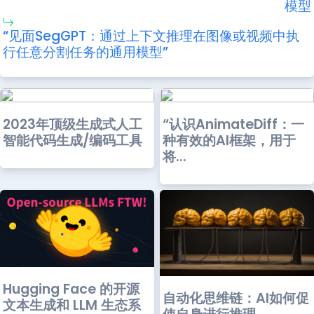
模型
“见面SegGPT：通过上下文推理在图像或视频中执
行任意分割任务的通用模型”
2023年顶级生成式人工
“认识AnimateDiff：一
智能代码生成/编码工具
种有效的AI框架，用于
将...
Hugging Face 的开源
自动化思维链：AI如何促
文本生成和 LLM 生态系