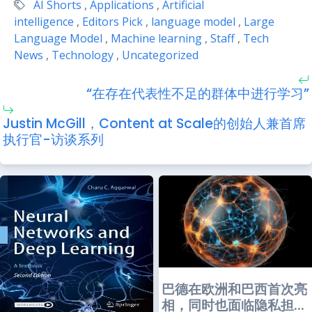
AI Shorts
,
Applications
,
Artificial
intelligence
,
Editors Pick
,
language model
,
Large
Language Model
,
Machine learning
,
Staff
,
Tech
News
,
Technology
,
Uncategorized
“在存在代表性不足的群体中进行学习”
Justin McGill，Content at Scale的创始人兼首席
执行官-访谈系列
巴德在欧洲和巴西首次亮
相，同时也面临隐私担...