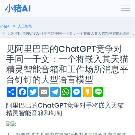
小猪AI
小猪AI
人工智能
见阿里巴巴的ChatGPT竞争对手同一千文：一个将嵌入其天猫精灵智能音箱和工作场所消息平台钉钉的大型语言模型
见阿里巴巴的ChatGPT竞争对
手同一千文：一个将嵌入其天猫
精灵智能音箱和工作场所消息平
台钉钉的大型语言模型
S
F
T
E
T
W
M
K
L
h
a
w
m
e
h
e
a
i
a
c
i
a
l
a
s
k
n
r
e
t
i
e
t
s
a
e
阿里巴巴的ChatGPT竞争对手将嵌入天猫
e
b
t
l
g
s
e
o
精灵智能音箱和钉钉
o
e
r
A
n
o
r
a
p
g
k
m
p
e
r
人工智能在过去几年中在科技行业中迅速增长并变得越来